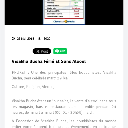
26 Mai 2018
3020
Visakha Bucha Férié Et Sans Alcool
PHUKET : Une des principales fêtes bouddhistes, Visakha
Bucha, sera célébrée mardi 29 Mai.
Culture, Religion, Alcool,
Visakha Bucha étant un jour saint, la vente d’alcool dans tous
les magasin, bars et restaurants sera interdite pendant 24
heures, de minuit à minuit (00h01 - 23h59) mardi.
A l’occasion de Visakha Bucha, les bouddhistes du monde
entier commémorent trois grands événements en ce jour de