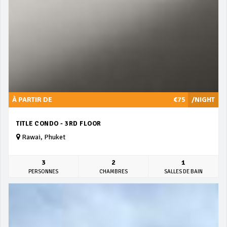
À PARTIR DE
€75
/NIGHT
TITLE CONDO - 3RD FLOOR
Rawai, Phuket
3
2
1
PERSONNES
CHAMBRES
SALLES DE BAIN