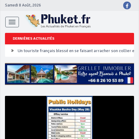
Samedi 8 Août, 2026
Toggle
navigation
DERNIÈRES ACTUALITÉS
Un touriste français blessé en se faisant arracher son collier en 
Phuket Peranakan Festival
‘Phuket Eye’ assurera la sécurité pendant Songkran
Phuket augmente les prix des bateaux vers Koh Phi Phi et des ex
Campagne de sécurité routière ‘Seven Days of Danger’ de Songkr