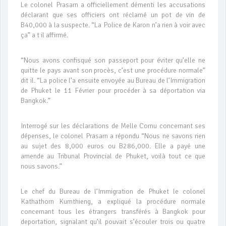
Le colonel Prasarn a officiellement démenti les accusations
déclarant que ses officiers ont réclamé un pot de vin de
B40,000 à la suspecte. “La Police de Karon n’a rien à voir avec
ça” a t il affirmé.
“Nous avons confisqué son passeport pour éviter qu’elle ne
quitte le pays avant son procès, c’est une procédure normale”
dit il. “La police l’a ensuite envoyée au Bureau de l’Immigration
de Phuket le 11 Février pour procéder à sa déportation via
Bangkok.”
Interrogé sur les déclarations de Melle Cornu concernant ses
dépenses, le colonel Prasarn a répondu “Nous ne savons rien
au sujet des 8,000 euros ou B286,000. Elle a payé une
amende au Tribunal Provincial de Phuket, voilà tout ce que
nous savons.”
Le chef du Bureau de l’Immigration de Phuket le colonel
Kathathorn Kumthieng, a expliqué la procédure normale
concernant tous les étrangers transférés à Bangkok pour
deportation, signalant qu’il pouvait s’écouler trois ou quatre