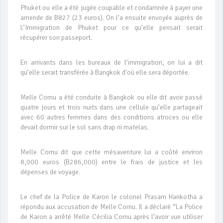
Phuket ou elle a été jugée coupable et condamnée à payer une
amende de B827 (23 euros). On l’a ensuite envoyée auprès de
L’Immigration de Phuket pour ce qu’elle pensait serait
récupérer son passeport.
En arrivants dans les bureaux de l’immigration, on lui a dit
qu’elle serait transférée à Bangkok d'où elle sera déportée.
Melle Cornu a été conduite à Bangkok ou elle dit avoir passé
quatre jours et trois nuits dans une cellule qu’elle partageait
avec 60 autres femmes dans des conditions atroces ou elle
devait dormir sur le sol sans drap ni matelas.
Melle Cornu dit que cette mésaventure lui a coûté environ
8,000 euros (B286,000) entre le frais de justice et les
dépenses de voyage.
Le chef de la Police de Karon le colonel Prasarn Hankotha a
répondu aux accusation de Melle Cornu. Il a déclaré “La Police
de Karon a arrêté Melle Cécilia Cornu après l’avoir vue utiliser