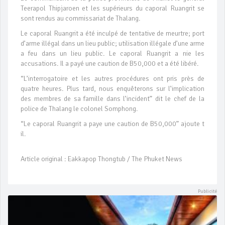
Teerapol Thipjaroen et les supérieurs du caporal Ruangrit se
sont rendus au commissariat de Thalang.
Le caporal Ruangrit a été inculpé de tentative de meurtre; port
d’arme illégal dans un lieu public; utilisation illégale d’une arme
a feu dans un lieu public. Le caporal Ruangrit a nie les
accusations. Il a payé une caution de B50,000 et a été libéré.
“L’interrogatoire et les autres procédures ont pris près de
quatre heures. Plus tard, nous enquêterons sur l’implication
des membres de sa famille dans l’incident” dit le chef de la
police de Thalang le colonel Somphong.
“Le caporal Ruangrit a paye une caution de B50,000” ajoute t
il.
Article original : Eakkapop Thongtub / The Phuket News