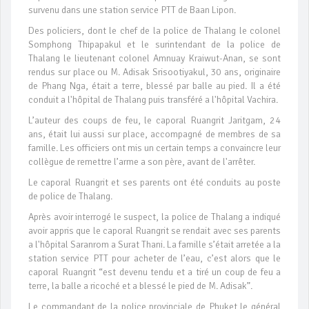
survenu dans une station service PTT de Baan Lipon.
Des policiers, dont le chef de la police de Thalang le colonel
Somphong Thipapakul et le surintendant de la police de
Thalang le lieutenant colonel Amnuay Kraiwut-Anan, se sont
rendus sur place ou M. Adisak Srisootiyakul, 30 ans, originaire
de Phang Nga, était a terre, blessé par balle au pied. Il a été
conduit a l'hôpital de Thalang puis transféré a l'hôpital Vachira.
L’auteur des coups de feu, le caporal Ruangrit Jaritgam, 24
ans, était lui aussi sur place, accompagné de membres de sa
famille. Les officiers ont mis un certain temps a convaincre leur
collègue de remettre l’arme a son père, avant de l'arrêter.
Le caporal Ruangrit et ses parents ont été conduits au poste
de police de Thalang.
Après avoir interrogé le suspect, la police de Thalang a indiqué
avoir appris que le caporal Ruangrit se rendait avec ses parents
a l'hôpital Saranrom a Surat Thani. La famille s’était arretée a la
station service PTT pour acheter de l’eau, c’est alors que le
caporal Ruangrit “est devenu tendu et a tiré un coup de feu a
terre, la balle a ricoché et a blessé le pied de M. Adisak”.
Le commandant de la police provinciale de Phuket le général