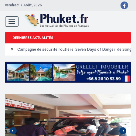
Vendredi 7 Août, 2026
Toggle
navigation
DERNIÈRES ACTUALITÉS
Un touriste français blessé en se faisant arracher son collier en 
Phuket Peranakan Festival
‘Phuket Eye’ assurera la sécurité pendant Songkran
Phuket augmente les prix des bateaux vers Koh Phi Phi et des ex
Campagne de sécurité routière ‘Seven Days of Danger’ de Songkr