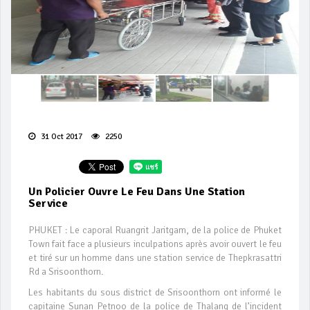
31 Oct 2017
2250
Un Policier Ouvre Le Feu Dans Une Station
Service
PHUKET : Le caporal Ruangrit Jaritgam, de la police de Phuket
Town fait face a plusieurs inculpations après avoir ouvert le feu
et tiré sur un homme dans une station service de Thepkrasattri
Rd a Srisoonthorn.
Les habitants du sous district de Srisoonthorn ont informé le
capitaine Sunan Petnoo de la police de Thalang de l’incident