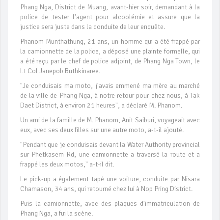
Phang Nga, District de Muang, avant-hier soir, demandant à la
police de tester l'agent pour alcoolémie et assure que la
justice sera juste dans la conduite de leur enquête.
Phanom Munthathung, 21 ans, un homme qui a été frappé par
la camionnette de la police, a déposé une plainte formelle, qui
a été reçu par le chef de police adjoint, de Phang Nga Town, le
Lt Col Janepob Buthkinaree.
"Je conduisais ma moto, j'avais emmené ma mère au marché
de la ville de Phang Nga, à notre retour pour chez nous, à Tak
Daet District, à environ 21 heures", a déclaré M. Phanom.
Un ami de la famille de M. Phanom, Anit Saiburi, voyageait avec
eux, avec ses deux filles sur une autre moto, a-t-il ajouté.
"Pendant que je conduisais devant la Water Authority provincial
sur Phetkasem Rd, une camionnette a traversé la route et a
frappé les deux motos," a-t-il dit.
Le pick-up a également tapé une voiture, conduite par Nisara
Chamason, 34 ans, qui retourné chez lui à Nop Pring District.
Puis la camionnette, avec des plaques d'immatriculation de
Phang Nga, a fui la scène.