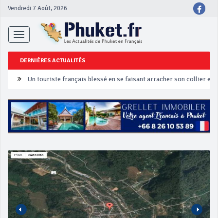
Vendredi 7 Août, 2026
Toggle
navigation
DERNIÈRES ACTUALITÉS
Un touriste français blessé en se faisant arracher son collier en 
Phuket Peranakan Festival
‘Phuket Eye’ assurera la sécurité pendant Songkran
Phuket augmente les prix des bateaux vers Koh Phi Phi et des ex
Campagne de sécurité routière ‘Seven Days of Danger’ de Songkr