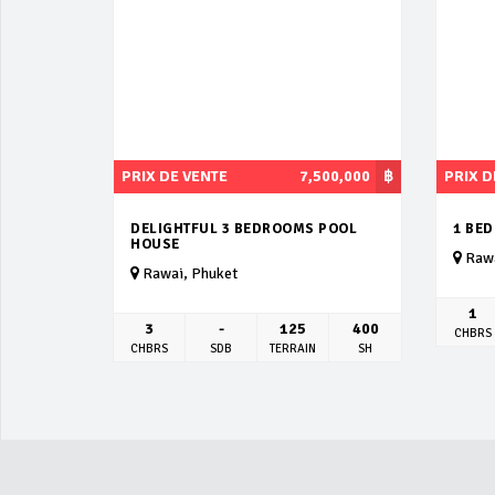
PRIX DE VENTE
7,500,000
฿
PRIX D
DELIGHTFUL 3 BEDROOMS POOL
1 BE
HOUSE
Rawa
Rawai, Phuket
1
3
-
125
400
CHBRS
CHBRS
SDB
TERRAIN
SH