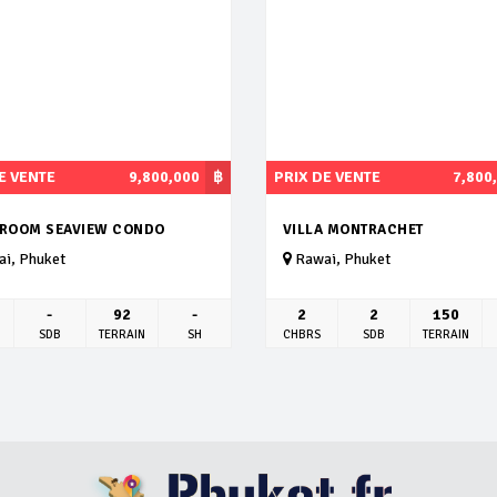
E VENTE
9,800,000
฿
PRIX DE VENTE
7,800
DROOM SEAVIEW CONDO
VILLA MONTRACHET
i, Phuket
Rawai, Phuket
-
92
-
2
2
150
SDB
TERRAIN
SH
CHBRS
SDB
TERRAIN