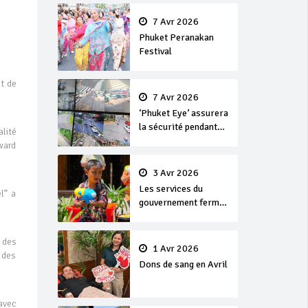
en or
7 Avr 2026
Phuket Peranakan
Festival
nt de
7 Avr 2026
‘Phuket Eye’ assurera
la sécurité pendant
lité
Songkran
ward
3 Avr 2026
Les services du
l” a
gouvernement fermés
pour la Journée
Chakri Day et
 des
Songkran
1 Avr 2026
 des
Dons de sang en Avril
avec