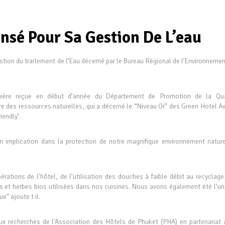
sé Pour Sa Gestion De L’eau
estion du traitement de l’Eau décerné par le Bureau Régional de l’Environneme
mière reçue en début d’année du Département de Promotion de la Qua
e des ressources naturelles, qui a décerné le “Niveau Or” des Green Hotel A
iendly’.
on implication dans la protection de notre magnifique environnement nature
ations de l’hôtel, de l’utilisation des douches à faible débit au recyclage
es et herbes bios utilisées dans nos cuisines. Nous avons également été l’un
ue” ajoute t il.
 aux recherches de l’Association des Hôtels de Phuket (PHA) en partenariat 