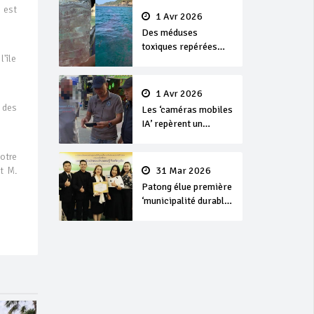
 est
1 Avr 2026
Des méduses
toxiques repérées
'île
dans les eaux de
Phuket
1 Avr 2026
 des
Les ‘caméras mobiles
IA’ repèrent un
français en
dépassement de
otre
séjour
31 Mar 2026
t M.
Patong élue première
‘municipalité durable’
de Thaïlande en 2025