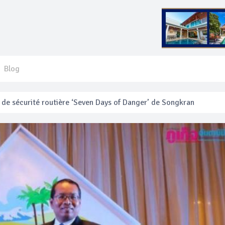
Blog
 français blessé en se faisant arracher son collier en or
anakan Festival
e’ assurera la sécurité pendant Songkran
mente les prix des bateaux vers Koh Phi Phi et des excursions en 
e sécurité routière ‘Seven Days of Danger’ de Songkran