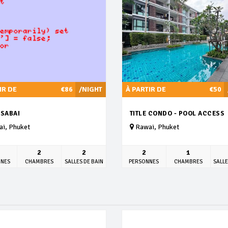
IR DE
€86
/NIGHT
À PARTIR DE
€50
 SABAI
TITLE CONDO - POOL ACCESS
i, Phuket
Rawai, Phuket
2
2
2
1
NNES
CHAMBRES
SALLES DE BAIN
PERSONNES
CHAMBRES
SALLE