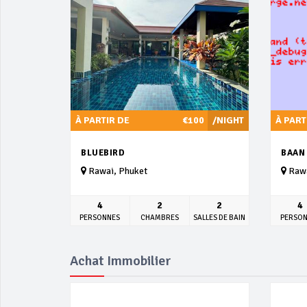
À PARTIR DE
€100
/NIGHT
À PART
BLUEBIRD
BAAN
Rawai, Phuket
Rawa
4
2
2
4
PERSONNES
CHAMBRES
SALLES DE BAIN
PERSO
Achat Immobilier