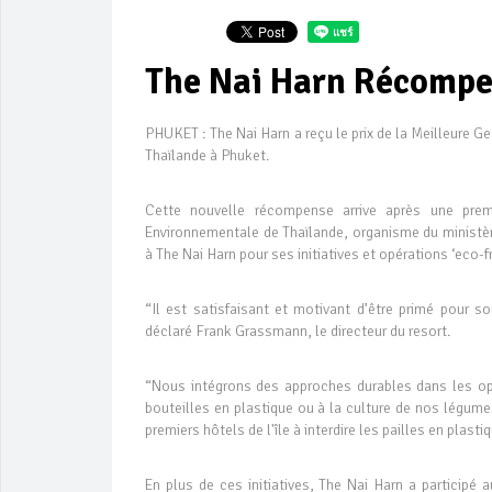
The Nai Harn Récompen
PHUKET : The Nai Harn a reçu le prix de la Meilleure G
Thaïlande à Phuket.
Cette nouvelle récompense arrive après une pre
Environnementale de Thaïlande, organisme du ministèr
à The Nai Harn pour ses initiatives et opérations ‘eco-fr
“Il est satisfaisant et motivant d’être primé pour s
déclaré Frank Grassmann, le directeur du resort.
“Nous intégrons des approches durables dans les opér
bouteilles en plastique ou à la culture de nos légum
premiers hôtels de l'île à interdire les pailles en plastiq
En plus de ces initiatives, The Nai Harn a participé