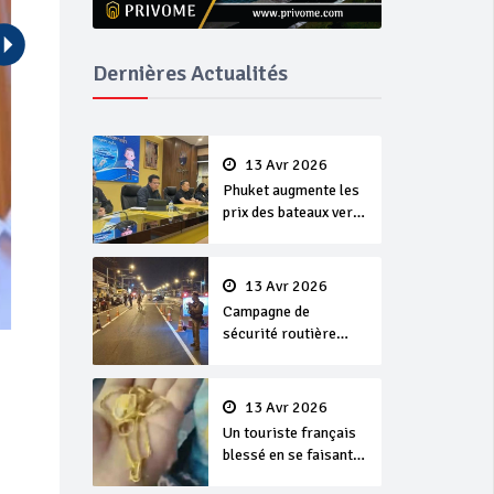
Dernières Actualités
13 Avr 2026
Phuket augmente les
prix des bateaux vers
Koh Phi Phi et des
excursions en mer
13 Avr 2026
Campagne de
sécurité routière
‘Seven Days of
Danger’ de Songkran
13 Avr 2026
Un touriste français
blessé en se faisant
arracher son collier