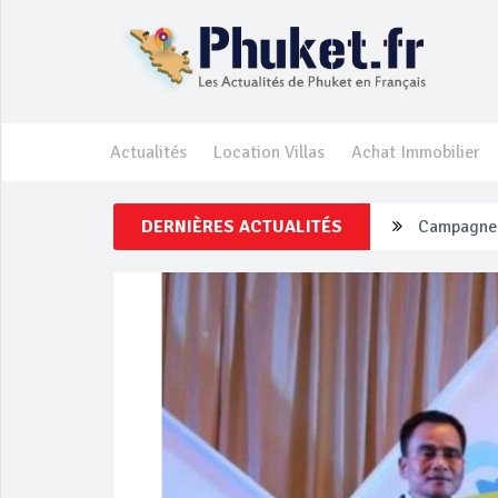
Actualités
Location Villas
Achat Immobilier
DERNIÈRES ACTUALITÉS
Un touriste
Phuket Per
‘Phuket Ey
Phuket aug
Campagne d