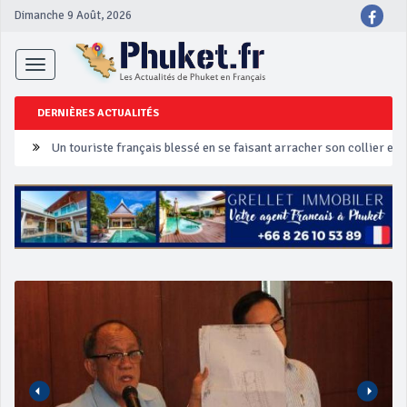
Dimanche 9 Août, 2026
Toggle
navigation
DERNIÈRES ACTUALITÉS
Phuket Peranakan Festival
‘Phuket Eye’ assurera la sécurité pendant Songkran
Phuket augmente les prix des bateaux vers Koh Phi Phi et des ex
Campagne de sécurité routière ‘Seven Days of Danger’ de Songkr
Un touriste français blessé en se faisant arracher son collier en 