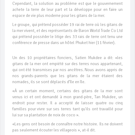
Cependant, la solution au problème est que le gouvernement
achete la terre de leur part et la développe pour en faire un
espace de vie plus moderne pour les gitans de la mer.
Le groupe, qui prétend posséder 19 rai de terre où les gitans de
la mer vivent, et des représentants de Baron World Trade Co Ltd
qui prétend posséder le litige des 33 rais de terre ont tenu une
conférence de presse dans un hôtel Phuket hier (11 février).
Un des 10 propriétaires fonciers, Satien Mukdee a dit: «les
gitans de la mer ont empiété sur des terres nous appartenant,
qui ont été transmises par nos ancêtres. Nous avons appris de
nos grands-parents que les gitans de la mer étaient des
nomades, ils se sont déplacés d'île en île.
«À un certain moment, certains des gitans de la mer sont
venus ici et ont demandé à mon grand-père, Tan Mukdee, un
endroit pour rester. Il a accepté de laisser quatre ou cinq
familles pour vivre sur ses terres tant qu'ils ont travaillé pour
lui sur sa plantation de noix de coco ».
«Les gens ont besoin de connaître notre histoire. Ils ne doivent
pas seulement écouter les villageois », at-il dit.