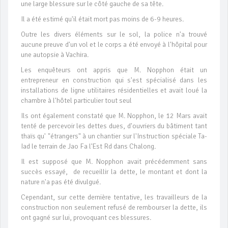
une large blessure sur le côté gauche de sa tête.
Il a été estimé qu'il était mort pas moins de 6-9 heures.
Outre les divers éléments sur le sol, la police n'a trouvé
aucune preuve d'un vol et le corps a été envoyé à l'hôpital pour
une autopsie à Vachira.
Les enquêteurs ont appris que M. Nopphon était un
entrepreneur en construction qui s'est spécialisé dans les
installations de ligne utilitaires résidentielles et avait loué la
chambre à l'hôtel particulier tout seul
Ils ont également constaté que M. Nopphon, le 12 Mars avait
tenté de percevoir les dettes dues, d'ouvriers du bâtiment tant
thaïs qu' "étrangers" à un chantier sur l'Instruction spéciale Ta-
Iad le terrain de Jao Fa l'Est Rd dans Chalong.
Il est supposé que M. Nopphon avait précédemment sans
succès essayé, de recueillir la dette, le montant et dont la
nature n'a pas été divulgué.
Cependant, sur cette dernière tentative, les travailleurs de la
construction non seulement refusé de rembourser la dette, ils
ont gagné sur lui, provoquant ces blessures.