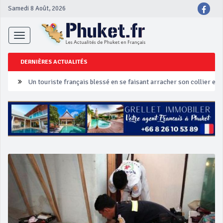
Samedi 8 Août, 2026
Toggle
navigation
DERNIÈRES ACTUALITÉS
Un touriste français blessé en se faisant arracher son collier en 
Phuket Peranakan Festival
‘Phuket Eye’ assurera la sécurité pendant Songkran
Phuket augmente les prix des bateaux vers Koh Phi Phi et des ex
Campagne de sécurité routière ‘Seven Days of Danger’ de Songkr