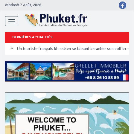
Vendredi 7 Août, 2026
Toggle
navigation
DERNIÈRES ACTUALITÉS
Un touriste français blessé en se faisant arracher son collier en 
Phuket Peranakan Festival
‘Phuket Eye’ assurera la sécurité pendant Songkran
Phuket augmente les prix des bateaux vers Koh Phi Phi et des ex
Campagne de sécurité routière ‘Seven Days of Danger’ de Songkr