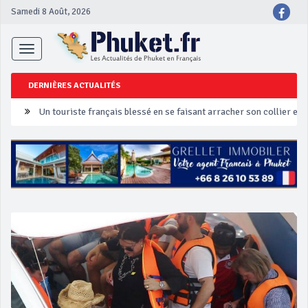
Samedi 8 Août, 2026
Toggle
navigation
DERNIÈRES ACTUALITÉS
Un touriste français blessé en se faisant arracher son collier en 
Phuket Peranakan Festival
‘Phuket Eye’ assurera la sécurité pendant Songkran
Phuket augmente les prix des bateaux vers Koh Phi Phi et des ex
Campagne de sécurité routière ‘Seven Days of Danger’ de Songkr