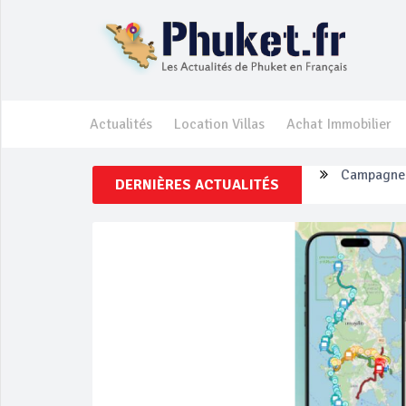
Actualités
Location Villas
Achat Immobilier
DERNIÈRES ACTUALITÉS
Un touriste
Phuket Per
‘Phuket Ey
Phuket aug
Campagne d