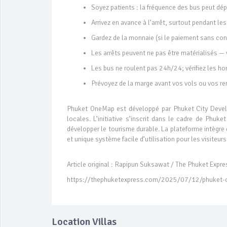
Soyez patients : la fréquence des bus peut dép
Arrivez en avance à l’arrêt, surtout pendant le
Gardez de la monnaie (si le paiement sans con
Les arrêts peuvent ne pas être matérialisés — 
Les bus ne roulent pas 24h/24; vérifiez les ho
Prévoyez de la marge avant vos vols ou vos r
Phuket OneMap est développé par Phuket City Devel
locales. L’initiative s’inscrit dans le cadre de Phuke
développer le tourisme durable. La plateforme intègr
et unique système facile d’utilisation pour les visiteurs
Article original : Rapipun Suksawat / The Phuket Expre
https://thephuketexpress.com/2025/07/12/phuket-on
Location Villas