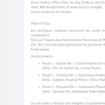
Kaset Market, Office Mate, Ko-Ang Seafood, Red Pla
Road, Wat Mongkolnimit, et retour jusqu’à Limelight.
Un bus toutes les 15 minutes.
Phuket EV Bus
Bus électriques modernes desservant des routes e
résidentielles.
Géré par l’Organisation Administrative Provinciale de 
Prix : B15–B40 par trajet (gratuit pour les personnes 
handicapées).
Routes & Arrêts :
Route 1 – Saphan Hin ↔ Central Phuket (05:
Arrêts : Parc de Saphan Hin, Central Phuket.
Route 2 – Chalong Pier ↔ Supercheap (Samko
Arrêts : Bangkok Hospital Phuket, Chillva M
Route 3 – Rassada Pier ↔ Andamanda Phuket 
Arrêts : Rassada Pier, Andamanda Phuket Wat
Les six routes ci-dessus sont intégrées à la platefor