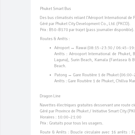
Phuket Smart Bus
Des bus climatisés reliant l’Aéroport International de Ph
Géré par Phuket City Development Co., Ltd. (PKCD).
Prix : B50–B170 par trajet (pass journalier disponible).
Routes & Arrêts :
Aéroport ↔ Rawai (08:15–23:30 / 06:45–19
Arrêts : Aérooport International de Phuket,
Laguna), Surin Beach, Kamala (Fantasea & Bi
Beach.
Patong ↔ Gare Routière 1 de Phuket (06:00–
Arrêts : Gare Routière 1 de Phuket, Chillva 
Dragon Line
Navettes électriques gratuites desservant une route c
Géré par Province de Phuket / Initiative Smart City (PK
Horaires : 10:00–21:00
Prix : Gratuits pour tous les usagers.
Route & Arrêts : Boucle circulaire avec 16 arrêts : 