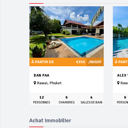
À PARTIR DE
€350
/NIGHT
À PART
BAN PAA
ALEX 
Rawai, Phuket
Rawa
12
6
4
6
PERSONNES
CHAMBRES
SALLES DE BAIN
PERSO
Achat Immobilier