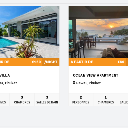
IR DE
€160
/NIGHT
À PARTIR DE
€80
VILLA
OCEAN VIEW APARTMENT
i, Phuket
Rawai, Phuket
3
3
2
1
NNES
CHAMBRES
SALLES DE BAIN
PERSONNES
CHAMBRES
SALLE