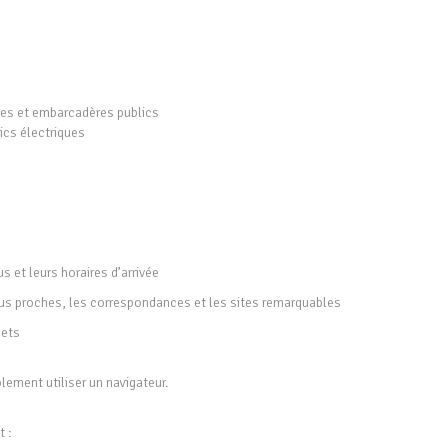
les et embarcadères publics
ics électriques
 et leurs horaires d’arrivée
s plus proches, les correspondances et les sites remarquables
jets
lement utiliser un navigateur.
t :