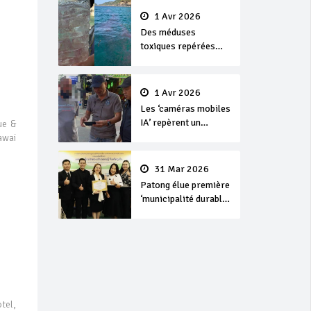
1 Avr 2026
Des méduses
toxiques repérées
dans les eaux de
Phuket
1 Avr 2026
Les ‘caméras mobiles
IA’ repèrent un
ue &
français en
awai
dépassement de
séjour
31 Mar 2026
Patong élue première
‘municipalité durable’
de Thaïlande en 2025
tel,