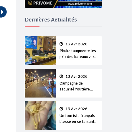
Dernières Actualités
13 Avr 2026
Phuket augmente les
prix des bateaux vers
Koh Phi Phi et des
excursions en mer
13 Avr 2026
Campagne de
sécurité routière
‘Seven Days of
Danger’ de Songkran
13 Avr 2026
Un touriste français
blessé en se faisant
arracher son collier