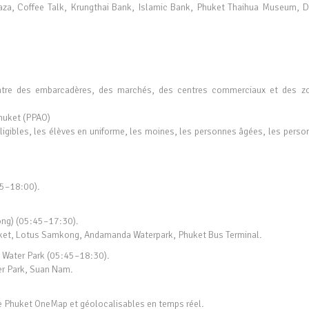
za, Coffee Talk, Krungthai Bank, Islamic Bank, Phuket Thaihua Museum, D
ntre des embarcadères, des marchés, des centres commerciaux et des z
Phuket (PPAO)
éligibles, les élèves en uniforme, les moines, les personnes âgées, les pers
45–18:00).
ng) (05:45–17:30).
arket, Lotus Samkong, Andamanda Waterpark, Phuket Bus Terminal.
Water Park (05:45–18:30).
er Park, Suan Nam.
me Phuket OneMap et géolocalisables en temps réel.