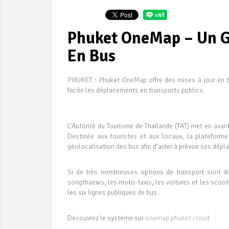
Phuket OneMap – Un G
En Bus
PHUKET : Phuket OneMap offre des mises à jour en tem
facile les déplacements en transports publics.
L’Autorité du Tourisme de Thaïlande (TAT) met en ava
Destinée aux touristes et aux locaux, la plateforme 
géolocalisation des bus afin d’aider à prévoir ses dép
Si de très nombreuses options de transport sont dis
songthaews, les moto-taxis, les voitures et les scoo
les six lignes publiques de bus.
Découvrez le système sur
onemap.phuket.cloud