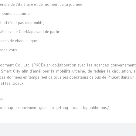
endre de l’itinéraire et de moment de la journée
s heures de pointe
tact n’est pas disponible)
vérifiez sur OneMap avant de partir
raires de chaque ligne
endez-vous
opment Co., Ltd. (PKCD) en collaboration avec les agences gouvernement
t Smart City afin d’améliorer la mobilité urbaine, de réduire la circulation, 
e des données en temps réel de tous les opérateurs de bus de Phuket dans un 
 et les locaux.
ss
emap-a-convenient-guide-to-getting-around-by-public-bus/