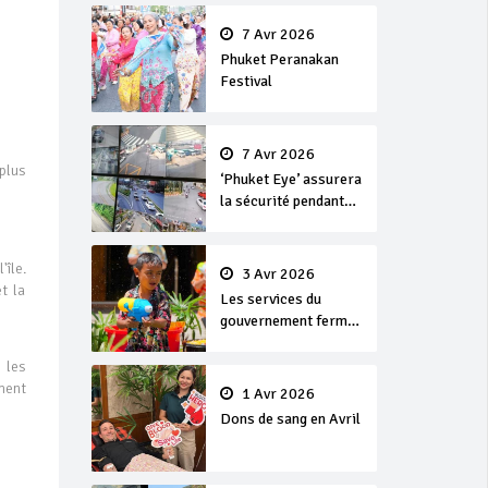
en or
7 Avr 2026
Phuket Peranakan
Festival
7 Avr 2026
plus
‘Phuket Eye’ assurera
la sécurité pendant
Songkran
île.
3 Avr 2026
t la
Les services du
gouvernement fermés
pour la Journée
Chakri Day et
 les
Songkran
ment
1 Avr 2026
Dons de sang en Avril