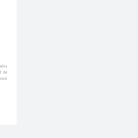
ales
et de
seul