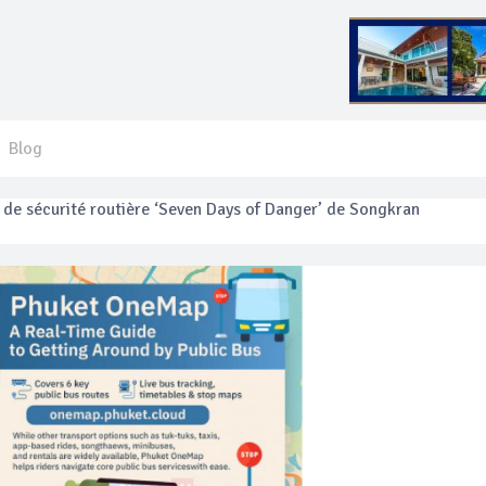
Blog
 français blessé en se faisant arracher son collier en or
anakan Festival
e’ assurera la sécurité pendant Songkran
mente les prix des bateaux vers Koh Phi Phi et des excursions en 
e sécurité routière ‘Seven Days of Danger’ de Songkran