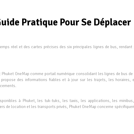
uide Pratique Pour Se Déplacer
ps réel et des cartes précises des six principales lignes de bus, rendant 
nt Phuket OneMap comme portail numérique consolidant les lignes de bus de l'
propose des informations fiables et à jour sur les trajets, les horaires, e
lacements.
ponibles à Phuket, les tuk-tuks, les taxis, les applications, les minibus,
ters de location et les transports privés, Phuket OneMap concerne spécifique