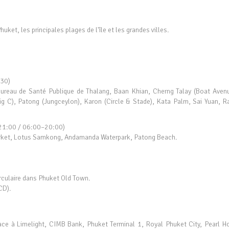
uket, les principales plages de l'île et les grandes villes.
:30)
 Bureau de Santé Publique de Thalang, Baan Khian, Cherng Talay (Boat Aven
g C), Patong (Jungceylon), Karon (Circle & Stade), Kata Palm, Sai Yuan, R
21:00 / 06:00–20:00)
Market, Lotus Samkong, Andamanda Waterpark, Patong Beach.
irculaire dans Phuket Old Town.
CD).
Face à Limelight, CIMB Bank, Phuket Terminal 1, Royal Phuket City, Pearl Ho