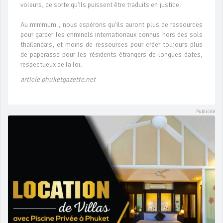
voleurs, de sorte qu'ils puissent être traduits en justice.
Au minimum , nous espérons qu'ils auront plus de ressources
pour garder les criminels internationaux connus hors des sols
thaïlandais, et moins de ressources pour créer toujours plus
de paperasse pour les résidents étrangers de longues dates,
respectueux de la loi.
article phuketgazette.net