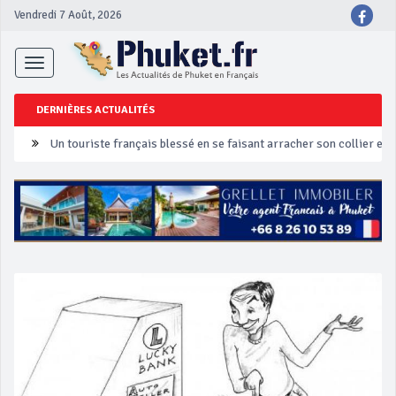
Vendredi 7 Août, 2026
Toggle
navigation
DERNIÈRES ACTUALITÉS
Un touriste français blessé en se faisant arracher son collier en 
Phuket Peranakan Festival
‘Phuket Eye’ assurera la sécurité pendant Songkran
Phuket augmente les prix des bateaux vers Koh Phi Phi et des ex
Campagne de sécurité routière ‘Seven Days of Danger’ de Songkr