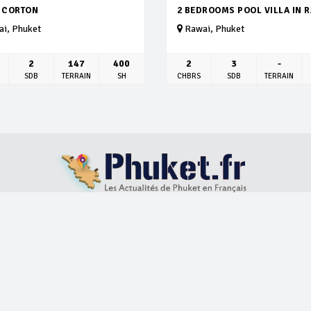
A CORTON
2 BEDROOMS POOL VILLA IN 
i, Phuket
Rawai, Phuket
2
147
400
2
3
-
SDB
TERRAIN
SH
CHBRS
SDB
TERRAIN
S
LOCATION VILLAS
ACHAT IMMOBILIER
BLOG
ABOUT US
Develop by
Itech services and support
© 2026