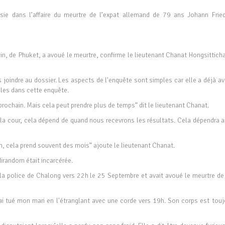
sie dans l’affaire du meurtre de l’expat allemand de 79 ans Johann Fried
 de Phuket, a avoué le meurtre, confirme le lieutenant Chanat Hongsitticha
joindre au dossier. Les aspects de l'enquête sont simples car elle a déjà av
les dans cette enquête.
rochain. Mais cela peut prendre plus de temps” dit le lieutenant Chanat.
 la cour, cela dépend de quand nous recevrons les résultats. Cela dépendra a
in, cela prend souvent des mois” ajoute le lieutenant Chanat.
randorn était incarcérée.
 la police de Chalong vers 22h le 25 Septembre et avait avoué le meurtre de
J’ai tué mon mari en l'étranglant avec une corde vers 19h. Son corps est tou