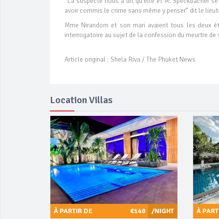
“La suspecte nous a dit qu’elle et M. Speckbacher se d
avoir commis le crime sans même y penser” dit le lieu
Mme Nirandorn et son mari avaient tous les deux ét
interrogatoire au sujet de la confession du meurtre de 
Article original : Shela Riva / The Phuket News
Location Villas
À PARTIR DE
€140
/NIGHT
À PART