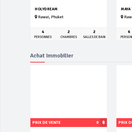
HOLYDREAM
MAYA 
Rawai, Phuket
Rawa
4
2
2
6
PERSONNES
CHAMBRES
SALLES DE BAIN
PERSO
Achat Immobilier
PRIX DE VENTE
0
฿
PRIX D