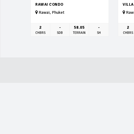
RAWAI CONDO
VILL
Rawai, Phuket
Rawa
2
-
58.05
-
2
CHBRS
SDB
TERRAIN
SH
CHBRS
ACTUALITÉ