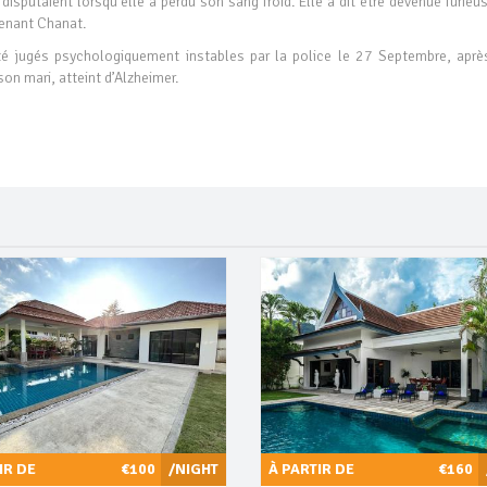
isputaient lorsqu’elle a perdu son sang froid. Elle a dit être devenue furieu
tenant Chanat.
é jugés psychologiquement instables par la police le 27 Septembre, aprè
son mari, atteint d’Alzheimer.
IR DE
€100
/NIGHT
À PARTIR DE
€160