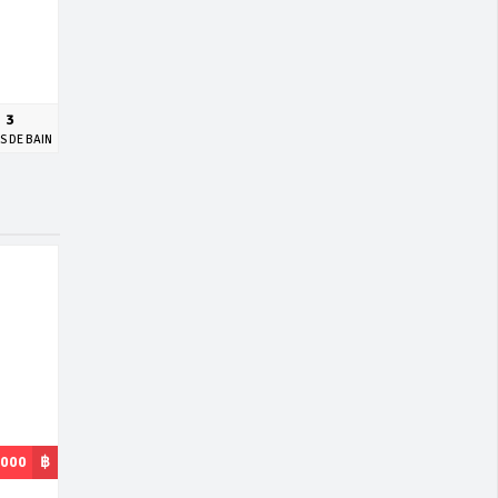
3
S DE BAIN
,000
฿