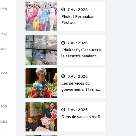
en or
rich
7 Avr 2026
Phuket Peranakan
Festival
ikul
7 Avr 2026
oué.
‘Phuket Eye’ assurera
la sécurité pendant
Songkran
ussi
3 Avr 2026
Les services du
gouvernement fermés
pour la Journée
Chakri Day et
 son
Songkran
1 Avr 2026
Dons de sang en Avril
jours