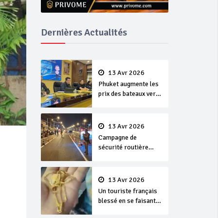
Dernières Actualités
13 Avr 2026
Phuket augmente les
prix des bateaux vers
Koh Phi Phi et des
excursions en mer
13 Avr 2026
Campagne de
sécurité routière
‘Seven Days of
Danger’ de Songkran
13 Avr 2026
Un touriste français
blessé en se faisant
arracher son collier