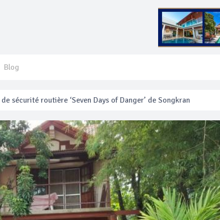
Blog
 français blessé en se faisant arracher son collier en or
anakan Festival
e’ assurera la sécurité pendant Songkran
mente les prix des bateaux vers Koh Phi Phi et des excursions en 
e sécurité routière ‘Seven Days of Danger’ de Songkran