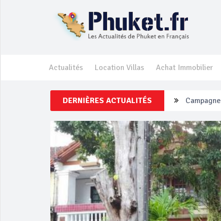
Actualités
Location Villas
Achat Immobilier
DERNIÈRES ACTUALITÉS
Un touriste
Phuket Per
‘Phuket Ey
Phuket aug
Campagne d