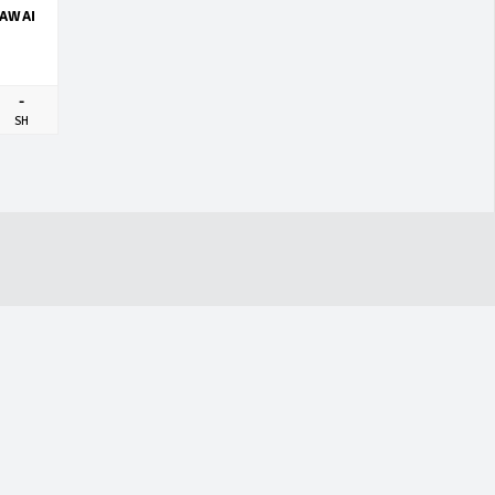
RAWAI
-
SH
CONTACT US