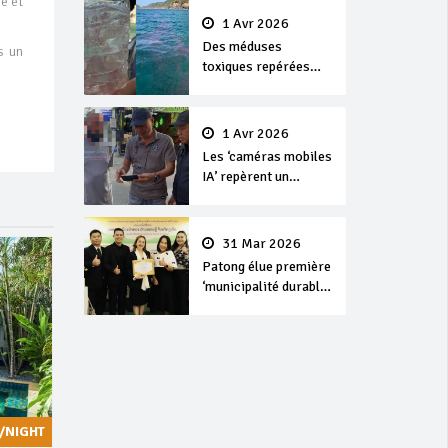
se et
1 Avr 2026
Des méduses
s un
toxiques repérées
dans les eaux de
Phuket
1 Avr 2026
Les ‘caméras mobiles
IA’ repèrent un
français en
dépassement de
séjour
31 Mar 2026
Patong élue première
‘municipalité durable’
de Thaïlande en 2025
/NIGHT