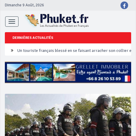
Dimanche 9 Août, 2026
Toggle
navigation
DERNIÈRES ACTUALITÉS
Un touriste français blessé en se faisant arracher son collier en 
Phuket Peranakan Festival
‘Phuket Eye’ assurera la sécurité pendant Songkran
Phuket augmente les prix des bateaux vers Koh Phi Phi et des ex
Campagne de sécurité routière ‘Seven Days of Danger’ de Songkr