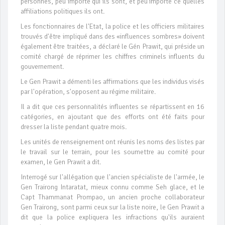
personnes, peu importe qui ils sont, et peu importe ce quelles
affiliations politiques ils ont.
Les fonctionnaires de l'Etat, la police et les officiers militaires
trouvés d'être impliqué dans des «influences sombres» doivent
également être traitées, a déclaré le Gén Prawit, qui préside un
comité chargé de réprimer les chiffres criminels influents du
gouvernement.
Le Gen Prawit a démenti les affirmations que les individus visés
par l'opération, s'opposent au régime militaire.
Il a dit que ces personnalités influentes se répartissent en 16
catégories, en ajoutant que des efforts ont été faits pour
dresser la liste pendant quatre mois.
Les unités de renseignement ont réunis les noms des listes par
le travail sur le terrain, pour les soumettre au comité pour
examen, le Gen Prawit a dit.
Interrogé sur l'allégation que l'ancien spécialiste de l'armée, le
Gen Trairong Intaratat, mieux connu comme Seh glace, et le
Capt Thammanat Prompao, un ancien proche collaborateur
Gen Trairong, sont parmi ceux sur la liste noire, le Gen Prawit a
dit que la police expliquera les infractions qu'ils auraient