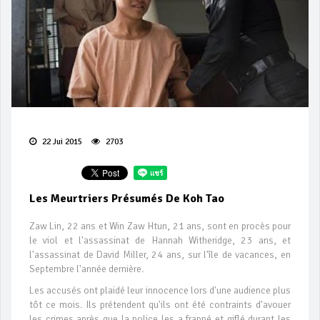
22 Jui 2015
2703
Les Meurtriers Présumés De Koh Tao
Zaw Lin, 22 ans et Win Zaw Htun, 21 ans, sont en procès pour
le viol et l'assassinat de Hannah Witheridge, 23 ans, et
l'assassinat de David Miller, 24 ans, sur l'île de vacances, en
Septembre l'année dernière.
Les accusés ont plaidé leur innocence lors d'une audience plus
tôt ce mois. Ils prétendent qu'ils ont été contraints d'avouer
les crimes après que la police les a frappé et giflé durant les