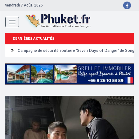
Vendredi 7 Août, 2026
Toggle
navigation
DERNIÈRES ACTUALITÉS
Un touriste français blessé en se faisant arracher son collier en 
Phuket Peranakan Festival
‘Phuket Eye’ assurera la sécurité pendant Songkran
Phuket augmente les prix des bateaux vers Koh Phi Phi et des ex
Campagne de sécurité routière ‘Seven Days of Danger’ de Songkr