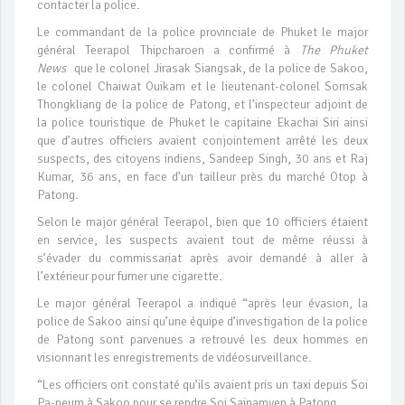
contacter la police.
Le commandant de la police provinciale de Phuket le major
général Teerapol Thipcharoen a confirmé à
The Phuket
News
que le colonel Jirasak Siangsak, de la police de Sakoo,
le colonel Chaiwat Ouikam et le lieutenant-colonel Somsak
Thongkliang de la police de Patong, et l’inspecteur adjoint de
la police touristique de Phuket le capitaine Ekachai Siri ainsi
que d’autres officiers avaient conjointement arrêté les deux
suspects, des citoyens indiens, Sandeep Singh, 30 ans et Raj
Kumar, 36 ans, en face d’un tailleur près du marché Otop à
Patong.
Selon le major général Teerapol, bien que 10 officiers étaient
en service, les suspects avaient tout de même réussi à
s’évader du commissariat après avoir demandé à aller à
l’extérieur pour fumer une cigarette.
Le major général Teerapol a indiqué “après leur évasion, la
police de Sakoo ainsi qu’une équipe d’investigation de la police
de Patong sont parvenues a retrouvé les deux hommes en
visionnant les enregistrements de vidéosurveillance.
“Les officiers ont constaté qu’ils avaient pris un taxi depuis Soi
Pa-neum à Sakoo pour se rendre Soi Sainamyen à Patong.