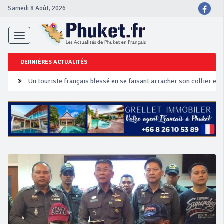
Samedi 8 Août, 2026
Toggle
navigation
DERNIÈRES ACTUALITÉS
Un touriste français blessé en se faisant arracher son collier en 
Phuket Peranakan Festival
‘Phuket Eye’ assurera la sécurité pendant Songkran
Phuket augmente les prix des bateaux vers Koh Phi Phi et des ex
Campagne de sécurité routière ‘Seven Days of Danger’ de Songkr