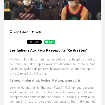
23 Mai 2017
2287
Les Indiens Aux Faux Passeports ‘ré Arrêtés’
PHUKET : Les deux hommes qui s’étaient échappés du poste
de police de Sakoo après avoir été déportés de Corée du Sud
car ils essayaient de pénétrer le pays munis de faux passeports
ont été ré arrêtés à Patong.
Crime, Immigration, Police, Patong, transports,
Le chef de district de Thalang (
Palad
) M. Siriphong Leeprasit
avait publié les photos des deux hommes qui s’étaient
échappés du commissariat de Sakoo, à Thalang. Il avait aussi
demandé à toute personne apercevant les individus de