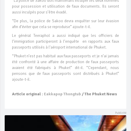
“La police de Sakoo doit maintenant inculper les deux hommes
pour possession et utilisation de faux documents. Ils seront
aussi inculpés pour s’être évadé.
“De plus, la police de Sakoo devra enquêter sur leur évasion
afin d’éviter que cela se reproduise” ajoute-t-il.
Le général Teeraphol a aussi indiqué que les officiers de
l’immigration participeront à l’enquête en rapports aux faux
passeports utilisés à l’aéroport international de Phuket.
“Phuket n’est pas habitué aux faux passeports et je n’ai jamais
été confronté à une affaire de production de faux passeports
avaient été fabriqués à Phuket” dit-il. “Cependant, nous
pensons que de faux passeports sont distribués à Phuket”
ajoute-t-il.
Article original :
Eakkapop Thongtub
/ The Phuket News