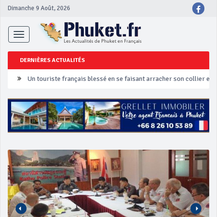
Dimanche 9 Août, 2026
Toggle
navigation
DERNIÈRES ACTUALITÉS
Un touriste français blessé en se faisant arracher son collier en 
Phuket Peranakan Festival
‘Phuket Eye’ assurera la sécurité pendant Songkran
Phuket augmente les prix des bateaux vers Koh Phi Phi et des ex
Campagne de sécurité routière ‘Seven Days of Danger’ de Songkr