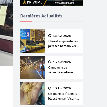
Dernières Actualités
13 Avr 2026
Phuket augmente les
prix des bateaux vers
Koh Phi Phi et des
excursions en mer
13 Avr 2026
Campagne de
sécurité routière
‘Seven Days of
Danger’ de Songkran
13 Avr 2026
Un touriste français
blessé en se faisant
arracher son collier