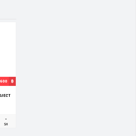
,600
฿
OJECT
-
SH