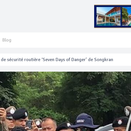
Blog
 français blessé en se faisant arracher son collier en or
anakan Festival
e’ assurera la sécurité pendant Songkran
mente les prix des bateaux vers Koh Phi Phi et des excursions en 
e sécurité routière ‘Seven Days of Danger’ de Songkran