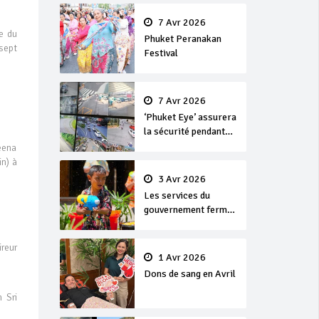
en or
7 Avr 2026
e du
Phuket Peranakan
 sept
Festival
7 Avr 2026
‘Phuket Eye’ assurera
la sécurité pendant
Songkran
eena
n) à
3 Avr 2026
Les services du
gouvernement fermés
pour la Journée
Chakri Day et
reur
Songkran
1 Avr 2026
Dons de sang en Avril
 Sri