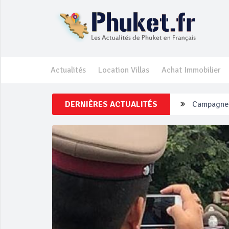
Actualités
Location Villas
Achat Immobilier
DERNIÈRES ACTUALITÉS
Un touriste
Phuket Per
‘Phuket Ey
Phuket aug
Campagne d