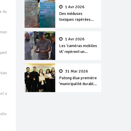
1 Avr 2026
x du
Des méduses
toxiques repérées
dans les eaux de
Phuket
nier
1 Avr 2026
Les ‘caméras mobiles
IA’ repèrent un
yant
français en
dépassement de
séjour
31 Mar 2026
tain
Patong élue première
‘municipalité durable’
de Thaïlande en 2025
 et a
Melle