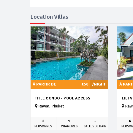
Location Villas
À PARTIR DE
€50
/NIGHT
À PART
TITLE CONDO - POOL ACCESS
LILI 
Rawai, Phuket
Rawa
2
1
-
6
PERSONNES
CHAMBRES
SALLES DE BAIN
PERSO