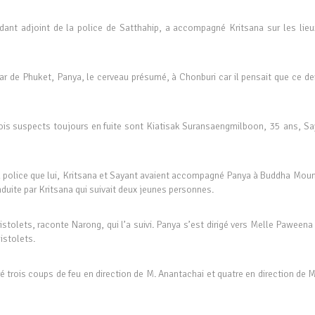
ant adjoint de la police de Satthahip, a accompagné Kritsana sur les lieu
r de Phuket, Panya, le cerveau présumé, à Chonburi car il pensait que ce der
trois suspects toujours en fuite sont Kiatisak Suransaengmilboon, 35 ans, Sa
 la police que lui, Kritsana et Sayant avaient accompagné Panya à Buddha Moun
nduite par Kritsana qui suivait deux jeunes personnes.
istolets, raconte Narong, qui l’a suivi. Panya s’est dirigé vers Melle Paweena
istolets.
é trois coups de feu en direction de M. Anantachai et quatre en direction de 