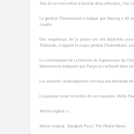
Puis ils se sont enfuis à bord de deux véhicules, l’un con
Le général Chalermkiart a indiqué que Narong a dit av
couple.
Des enquêteurs de la police ont été dépêchés pour r
Thaïlande, a rappelé le major général Chalermkiart. Jusqu
Le commandant de la Division de Suppression du Crime
informations indiquant que Panya se cacherait dans un
Les autorité cambodgiennes ont reçu une demande des 
La jalousie serait le mobile de ces meurtres. Melle Pawe
Article original
ici
.
Article original : Bangkok Post / The Phuket News