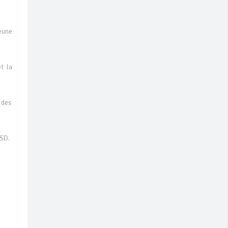
eune
t la
 des
CSD.