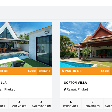
IR DE
€200
/NIGHT
À PARTIR DE
€100
VILLA
CORTON VILLA
i, Phuket
Rawai, Phuket
3
3
4
2
NNES
CHAMBRES
SALLES DE BAIN
PERSONNES
CHAMBRES
SALLE