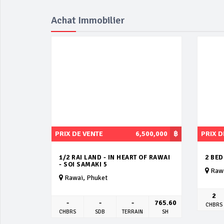
Achat Immobilier
PRIX DE VENTE
6,500,000
฿
PRIX D
1/2 RAI LAND - IN HEART OF RAWAI
2 BE
- SOI SAMAKI 5
Rawa
Rawai, Phuket
2
-
-
-
765.60
CHBRS
CHBRS
SDB
TERRAIN
SH