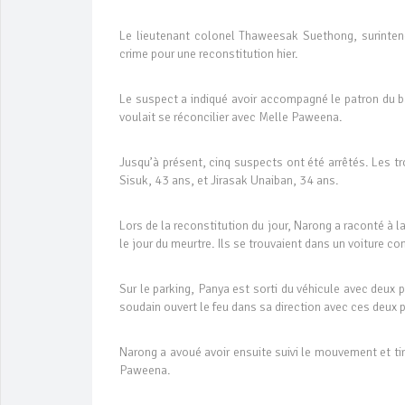
Le lieutenant colonel Thaweesak Suethong, surintend
crime pour une reconstitution hier.
Le suspect a indiqué avoir accompagné le patron du ba
voulait se réconcilier avec Melle Paweena.
Jusqu’à présent, cinq suspects ont été arrêtés. Les 
Sisuk, 43 ans, et Jirasak Unaiban, 34 ans.
Lors de la reconstitution du jour, Narong a raconté à
le jour du meurtre. Ils se trouvaient dans un voiture co
Sur le parking, Panya est sorti du véhicule avec deux p
soudain ouvert le feu dans sa direction avec ces deux p
Narong a avoué avoir ensuite suivi le mouvement et tir
Paweena.