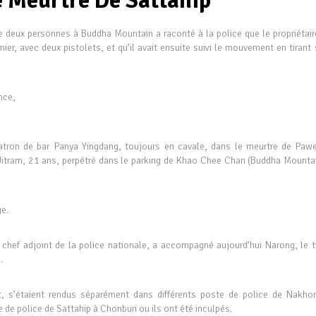
 Meurtre De Sattahip
de deux personnes à Buddha Mountain a raconté à la police que le propriétair
mier, avec deux pistolets, et qu’il avait ensuite suivi le mouvement en tirant
nce,
atron de bar Panya Yingdang, toujours en cavale, dans le meurtre de Paw
Jitram, 21 ans, perpétré dans le parking de Khao Chee Chan (Buddha Mountai
ge.
 chef adjoint de la police nationale, a accompagné aujourd’hui Narong, le ti
.
, s’étaient rendus séparément dans différents poste de police de Nakhon
 de police de Sattahip à Chonburi ou ils ont été inculpés.