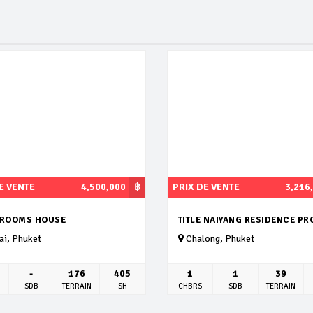
E VENTE
4,500,000
฿
PRIX DE VENTE
3,216
DROOMS HOUSE
TITLE NAIYANG RESIDENCE PR
i, Phuket
Chalong, Phuket
-
176
405
1
1
39
SDB
TERRAIN
SH
CHBRS
SDB
TERRAIN