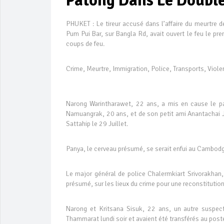
Patong Dans Le Double
PHUKET : Le tireur accusé dans l’affaire du meurtre 
Pum Pui Bar, sur Bangla Rd, avait ouvert le feu le pre
coups de feu.
Crime, Meurtre, Immigration, Police, Transports, Viole
Narong Warintharawet, 22 ans, a mis en cause le p
Namuangrak, 20 ans, et de son petit ami Anantachai 
Sattahip le 29 Juillet.
Panya, le cerveau présumé, se serait enfui au Cambod
Le major général de police Chalermkiart Srivorakhan,
présumé, sur les lieux du crime pour une reconstitution
Narong et Kritsana Sisuk, 22 ans, un autre suspect
Thammarat lundi soir et avaient été transférés au poste