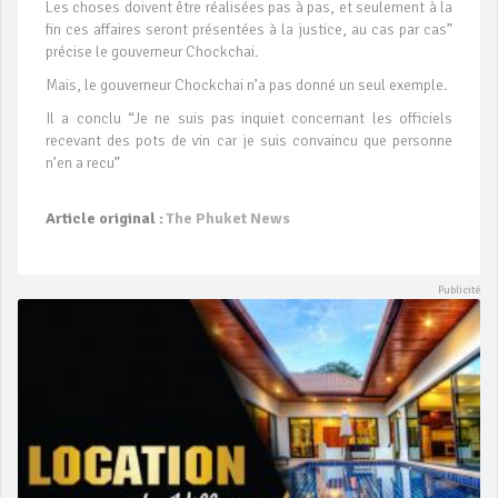
Les choses doivent être réalisées pas à pas, et seulement à la
fin ces affaires seront présentées à la justice, au cas par cas”
précise le gouverneur Chockchai.
Mais, le gouverneur Chockchai n’a pas donné un seul exemple.
Il a conclu “Je ne suis pas inquiet concernant les officiels
recevant des pots de vin car je suis convaincu que personne
n’en a recu”
Article original :
The Phuket News