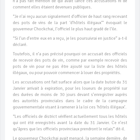
n’a pas fait mention de qui avait lancé ces accusations ni de
comment elles étaient devenues publiques.
“Je n’ai reçu aucun signalement d’officier de haut rang recevant
des pots de vins de la part ‘d’hôtels illégaux’” évoquait le
gouverneur Chockchai, l’officiel le plus haut gradé de l’ile.
“Si l’un d’entre eux en a reçu, je les poursuivrai en justice” a-t-il
déclaré.
Toutefois, il n’a pas précisé pourquoi on accusait des officiels
de recevoir des pots de vin, comme par exemple recevoir des
pots de vin pour ne pas être ajouté sur la liste des hôtels
illégaux, ou pour pouvoir commencer à louer des propriétés.
Les accusations ont fait surface alors que la date butoir du 31
Janvier arrivait à expiration, pour les loueurs de propriété sur
des durées de moins de 30 jours devant s’enregistrer auprès
des autorités provinciales dans le cadre de la campagne
gouvernementale visant à ramener à la loi ces ‘hôtels illégaux’.
“Les officiels de district vérifient actuellement tous les hôtels
qui ont été enregistrés avant la date du 31 Janvier. Ce n’est
qu’âpres que les officiels provinciaux prendront le relais” dit-il.
Le gouverneur Chockchai avait menacé, la semaine dernière, de