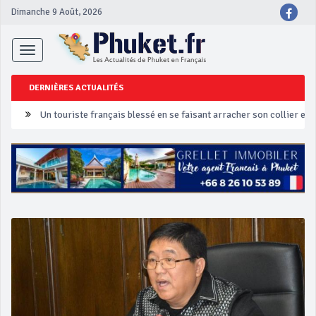
Dimanche 9 Août, 2026
Toggle
navigation
DERNIÈRES ACTUALITÉS
Un touriste français blessé en se faisant arracher son collier en 
Phuket Peranakan Festival
‘Phuket Eye’ assurera la sécurité pendant Songkran
Phuket augmente les prix des bateaux vers Koh Phi Phi et des ex
Campagne de sécurité routière ‘Seven Days of Danger’ de Songkr