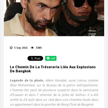
5 Sep 2015
3389
Le Chemin De La Trésorerie Liée Aux Explosions
De Bangkok
Legende de la photo
:
Adem Karadak, aussi connu comme
Bilal Mohammed, sur le Bureau de la police métropolitaine.
L'homme fait parti de plusieurs suspects dans le sanctuaire
d'Erawan et dans l' attentat de la jetée de Sathon. Il a été
arrêté le 29 août dans un raid dans une chambre louée dans
un appartement dans le quartier de Nong Chok de Bangkok