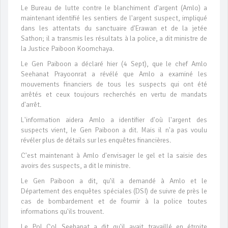
Le Bureau de lutte contre le blanchiment d'argent (Amlo) a
maintenant identifié les sentiers de l'argent suspect, impliqué
dans les attentats du sanctuaire d'Erawan et de la jetée
Sathon; il a transmis les résultats à la police, a dit ministre de
la Justice Paiboon Koomchaya.
Le Gen Paiboon a déclaré hier (4 Sept), que le chef Amlo
Seehanat Prayoonrat a révélé que Amlo a examiné les
mouvements financiers de tous les suspects qui ont été
arrêtés et ceux toujours recherchés en vertu de mandats
d'arrêt.
L'information aidera Amlo a identifier d'où l'argent des
suspects vient, le Gen Paiboon a dit. Mais il n'a pas voulu
révéler plus de détails sur les enquêtes financières.
C'est maintenant à Amlo d'envisager le gel et la saisie des
avoirs des suspects, a dit le ministre.
Le Gen Paiboon a dit, qu'il a demandé à Amlo et le
Département des enquêtes spéciales (DSI) de suivre de près le
cas de bombardement et de fournir à la police toutes
informations qu'ils trouvent.
Le Pol Col Seehanat a dit qu'il avait travaillé en étroite