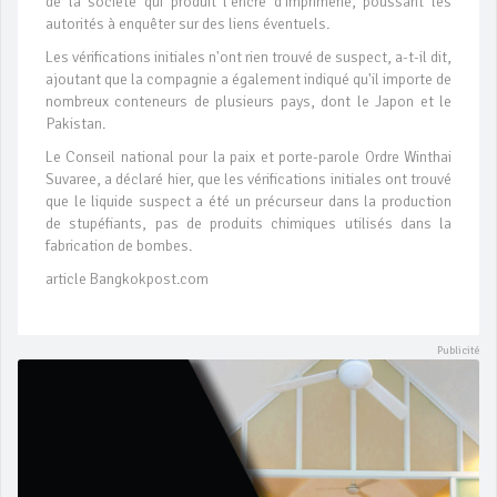
de la société qui produit l'encre d'imprimerie, poussant les
autorités à enquêter sur des liens éventuels.
Les vérifications initiales n'ont rien trouvé de suspect, a-t-il dit,
ajoutant que la compagnie a également indiqué qu'il importe de
nombreux conteneurs de plusieurs pays, dont le Japon et le
Pakistan.
Le Conseil national pour la paix et porte-parole Ordre Winthai
Suvaree, a déclaré hier, que les vérifications initiales ont trouvé
que le liquide suspect a été un précurseur dans la production
de stupéfiants, pas de produits chimiques utilisés dans la
fabrication de bombes.
article Bangkokpost.com