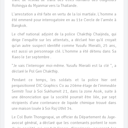
Rohingya du Myanmar vers la Thaïlande.
L'arrestation a été faite en vertu de la loi martiale. L'homme a
été emmené pour interrogatoire en au 11e Cercle de l'armée à
Bangkok.
Le chef national adjoint de la police Chakthip Chaijinda, qui
dirige l'enquête sur les attentats, a déclaré hier qu'il croyait
qu'un autre suspect identifié comme Yusufu Mieralli, 25 ans,
est aussi un personnage clé. L'homme a été détenu dans Sa
Kaeo le 1er septembre .
"Je vais l'interroger moi-même. Yusufu Mieraili est la clé ", a
déclaré le Pol Gen Chakthip.
Pendant ce temps, les soldats et la police hier ont
perquisitionné DIC Graphics Co au 20ème étage de l'immeuble
Sermitr Tour à Soi Sukhumvit 21, dans la zone Asok, suite à
une dénonciation que la société pourrait être liée, par sept
récipients d'une contenance de liquide chimique trouvé dans
une maison louée à Soi Raj Uthit 34.
Le Col Burin Thongprapai, un officier du Département du Juge-
avocat général, a déclaré que les contenants portent le nom