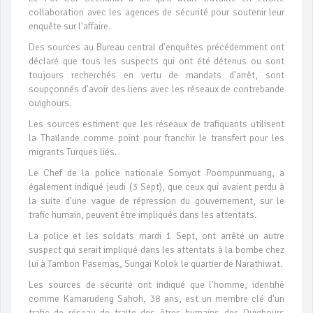
collaboration avec les agences de sécurité pour soutenir leur
enquête sur l'affaire.
Des sources au Bureau central d'enquêtes précédemment ont
déclaré que tous les suspects qui ont été détenus ou sont
toujours recherchés en vertu de mandats d'arrêt, sont
soupçonnés d'avoir des liens avec les réseaux de contrebande
ouïghours.
Les sources estiment que les réseaux de trafiquants utilisent
la Thaïlande comme point pour franchir le transfert pour les
migrants Turques liés.
Le Chef de la police nationale Somyot Poompunmuang, a
également indiqué jeudi (3 Sept), que ceux qui avaient perdu à
la suite d'une vague de répression du gouvernement, sur le
trafic humain, peuvent être impliqués dans les attentats.
La police et les soldats mardi 1 Sept, ont arrêté un autre
suspect qui serait impliqué dans les attentats à la bombe chez
lui à Tambon Pasemas, Sungai Kolok le quartier de Narathiwat.
Les sources de sécurité ont indiqué que l'homme, identifié
comme Kamarudeng Sahoh, 38 ans, est un membre clé d'un
trafic de réseau de traite des êtres humains des Ouïghours