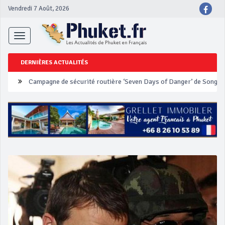
Vendredi 7 Août, 2026
Toggle
navigation
DERNIÈRES ACTUALITÉS
Un touriste français blessé en se faisant arracher son collier en 
Phuket Peranakan Festival
‘Phuket Eye’ assurera la sécurité pendant Songkran
Phuket augmente les prix des bateaux vers Koh Phi Phi et des ex
Campagne de sécurité routière ‘Seven Days of Danger’ de Songkr