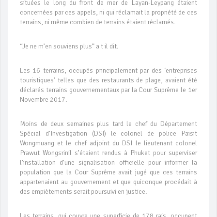
situées le long du front de mer de Layan-Leypang étaient
concernées par ces appels, ni qui réclamait la propriété de ces
terrains, ni même combien de terrains étaient réclamés.
“Je ne m’en souviens plus” a t il dit.
Les 16 terrains, occupés principalement par des ‘entreprises
touristiques’ telles que des restaurants de plage, avaient été
déclarés terrains gouvernementaux par la Cour Suprême le 1er
Novembre 2017.
Moins de deux semaines plus tard le chef du Département
Spécial d’Investigation (DSI) le colonel de police Paisit
Wongmuang et le chef adjoint du DSI le lieutenant colonel
Prawut Wongsrinil s’étaient rendus à Phuket pour superviser
l’installation d’une signalisation officielle pour informer la
population que la Cour Suprême avait jugé que ces terrains
appartenaient au gouvernement et que quiconque procédait à
des empiètements serait poursuivi en justice.
Les terrains, qui couvre une superficie de 178 rais, occupent