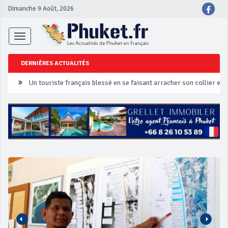
Dimanche 9 Août, 2026
Toggle
navigation
DERNIÈRES ACTUALITÉS
Un touriste français blessé en se faisant arracher son collier en 
Phuket Peranakan Festival
‘Phuket Eye’ assurera la sécurité pendant Songkran
Phuket augmente les prix des bateaux vers Koh Phi Phi et des ex
Campagne de sécurité routière ‘Seven Days of Danger’ de Songkr