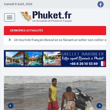
Samedi 8 Août, 2026
Toggle
navigation
DERNIÈRES ACTUALITÉS
Un touriste français blessé en se faisant arracher son collier en 
Phuket Peranakan Festival
‘Phuket Eye’ assurera la sécurité pendant Songkran
Phuket augmente les prix des bateaux vers Koh Phi Phi et des ex
Campagne de sécurité routière ‘Seven Days of Danger’ de Songkr