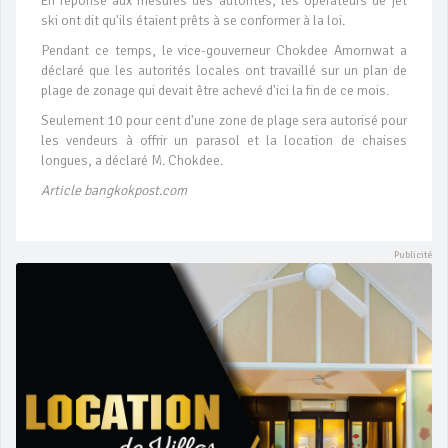
En réponse aux mesures des autorités, les opérateurs de jet
ski ont dit qu'ils étaient prêts à se conformer à la loi.
Pendant ce temps, le vice-gouverneur Chokdee Amornwat a
déclaré que les autorités locales ont travaillé sur un plan de
plage de zonage qui devait être achevé d'ici la fin de ce mois.
Seulement 10 pour cent d'une zone de plage sera autorisé pour
les vendeurs à offrir un parasol et la location de chaises
longues, a déclaré M. Chokdee.
Article bangkokpost.com