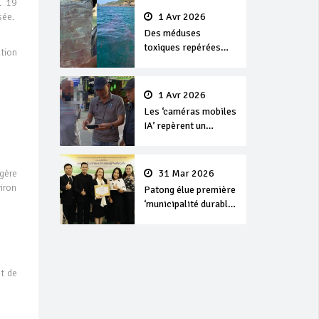
. 19
1 Avr 2026
sée.
Des méduses
toxiques repérées
tion
dans les eaux de
Phuket
1 Avr 2026
Les ‘caméras mobiles
IA’ repèrent un
français en
dépassement de
séjour
31 Mar 2026
ggère
iron
Patong élue première
‘municipalité durable’
de Thaïlande en 2025
nt de