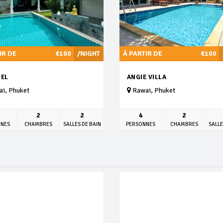
IR DE
€100
/NIGHT
À PARTIR DE
€100
IEL
ANGIE VILLA
i, Phuket
Rawai, Phuket
2
2
4
2
NNES
CHAMBRES
SALLES DE BAIN
PERSONNES
CHAMBRES
SALLE