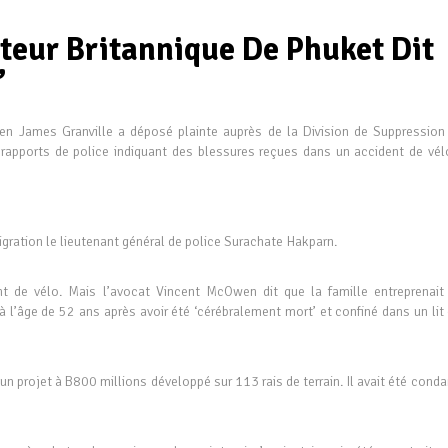
teur Britannique De Phuket Dit
”
en James Granville a déposé plainte auprès de la Division de Suppression
apports de police indiquant des blessures reçues dans un accident de vél
gration le lieutenant général de police Surachate Hakparn.
t de vélo. Mais l’avocat Vincent McOwen dit que la famille entreprenait
à l’âge de 52 ans après avoir été ‘cérébralement mort’ et confiné dans un lit
 un projet à B800 millions développé sur 113 rais de terrain. Il avait été con