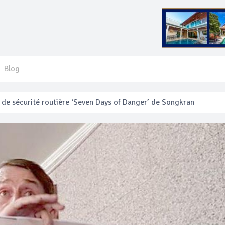
Blog
e sécurité routière ‘Seven Days of Danger’ de Songkran
 français blessé en se faisant arracher son collier en or
anakan Festival
e’ assurera la sécurité pendant Songkran
mente les prix des bateaux vers Koh Phi Phi et des excursions en 