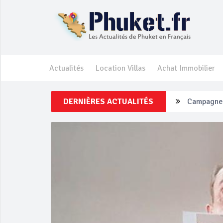
Actualités
Location Villas
Achat Immobilier
Campagne d
DERNIÈRES ACTUALITÉS
Un touriste
Phuket Per
‘Phuket Ey
Phuket aug