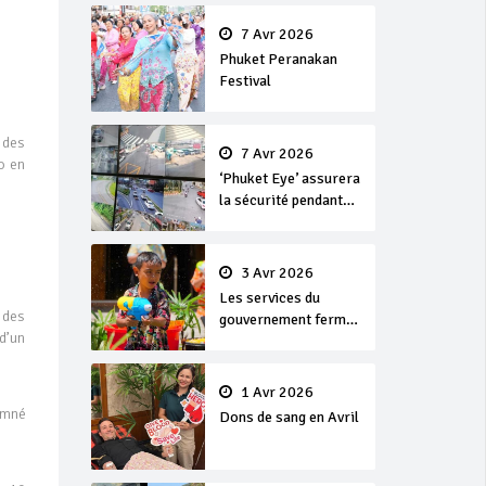
en or
7 Avr 2026
Phuket Peranakan
Festival
 des
7 Avr 2026
o en
‘Phuket Eye’ assurera
la sécurité pendant
Songkran
3 Avr 2026
Les services du
 des
gouvernement fermés
 d’un
pour la Journée
Chakri Day et
Songkran
1 Avr 2026
damné
Dons de sang en Avril