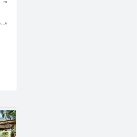
s en
. Le