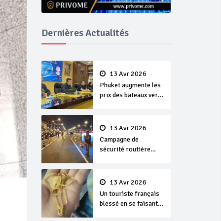
Dernières Actualités
13 Avr 2026
Phuket augmente les
prix des bateaux vers
Koh Phi Phi et des
excursions en mer
13 Avr 2026
Campagne de
sécurité routière
‘Seven Days of
Danger’ de Songkran
13 Avr 2026
Un touriste français
blessé en se faisant
arracher son collier