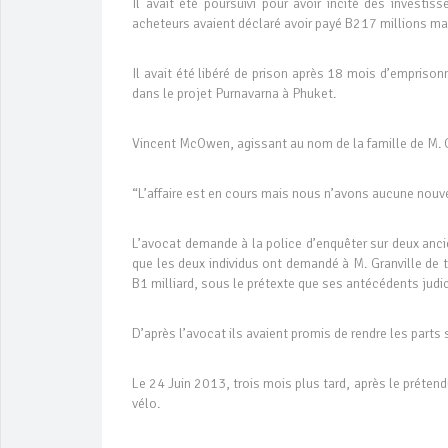
Il avait été poursuivi pour avoir incité des investi
acheteurs avaient déclaré avoir payé B217 millions mais
Il avait été libéré de prison après 18 mois d’empriso
dans le projet Purnavarna à Phuket.
Vincent McOwen, agissant au nom de la famille de M. 
“L’affaire est en cours mais nous n’avons aucune nouve
L’avocat demande à la police d’enquêter sur deux ancie
que les deux individus ont demandé à M. Granville de 
B1 milliard, sous le prétexte que ses antécédents judici
D’après l’avocat ils avaient promis de rendre les parts 
Le 24 Juin 2013, trois mois plus tard, après le prétend
vélo.