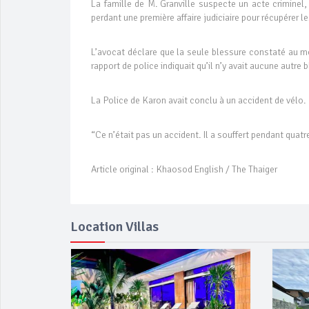
La famille de M. Granville suspecte un acte criminel
perdant une première affaire judiciaire pour récupérer le
L’avocat déclare que la seule blessure constaté au mo
rapport de police indiquait qu’il n’y avait aucune autre 
La Police de Karon avait conclu à un accident de vélo.
“Ce n’était pas un accident. Il a souffert pendant qua
Article original : Khaosod English / The Thaiger
Location Villas