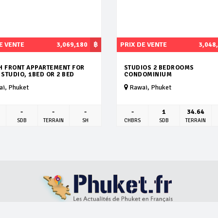
E VENTE
3,069,180
฿
PRIX DE VENTE
3,048
H FRONT APPARTEMENT FOR
STUDIOS 2 BEDROOMS
 STUDIO, 1BED OR 2 BED
CONDOMINIUM
i, Phuket
Rawai, Phuket
-
-
-
-
1
34.64
SDB
TERRAIN
SH
CHBRS
SDB
TERRAIN