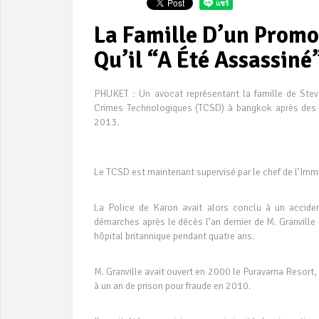
La Famille D’un Promo
Qu’il “a Été Assassiné
PHUKET : Un avocat représentant la famille de Stev
Crimes Technologiques (TCSD) à bangkok après des r
2013.
Le TCSD est maintenant supervisé par le chef de l’Immi
La Police de Karon avait alors conclu à un acciden
démarches après le décès l’an dernier de M. Granville 
hôpital britannique pendant quatre ans.
M. Granville avait ouvert en 2000 le Puravarna Resort,
à un an de prison pour fraude en 2010.