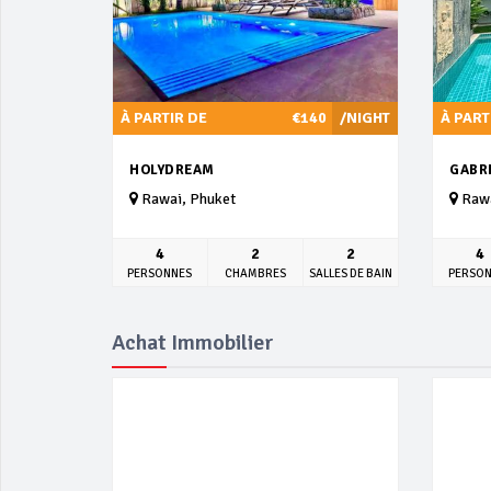
À PARTIR DE
€140
/NIGHT
À PART
HOLYDREAM
GABR
Rawai, Phuket
Rawa
4
2
2
4
PERSONNES
CHAMBRES
SALLES DE BAIN
PERSO
Achat Immobilier