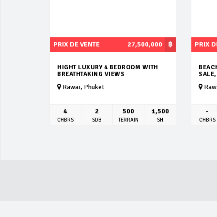
PRIX DE VENTE
27,500,000
฿
PRIX D
HIGHT LUXURY 4 BEDROOM WITH
BEAC
BREATHTAKING VIEWS
SALE,
Rawai, Phuket
Rawa
4
2
500
1,500
-
CHBRS
SDB
TERRAIN
SH
CHBRS