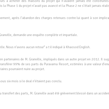
sseurs à acheter des maisons du projet qui n’avaient jamais été construites
 la Phase 1 du projet n’avait pas avancé et la Phase 2 ne s’était jamais réali
nnement, après l’abandon des charges retenues contre lui quant à son implica
Granville, demande une enquête complète et impartiale.
lle. Nous n’avons aucun retour” a t il indiqué à Khaosod English.
n partenaires de M. Granville, impliqués dans un autre projet en 2012. Il su
transférer 99% de ses parts du Puravarna Resort, estimées à une valeur d’env
aires pourraient nuire au projet.
sous six mois si le deal n’étaient pas conclu.
u transfert des parts, M. Granville avait été grièvement blessé dans un accide