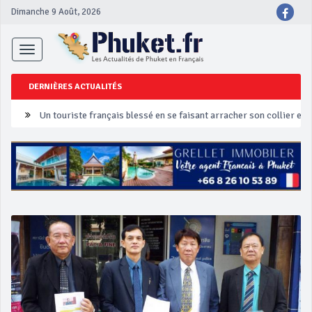
Dimanche 9 Août, 2026
Toggle
navigation
DERNIÈRES ACTUALITÉS
Un touriste français blessé en se faisant arracher son collier en 
Phuket Peranakan Festival
‘Phuket Eye’ assurera la sécurité pendant Songkran
Phuket augmente les prix des bateaux vers Koh Phi Phi et des ex
Campagne de sécurité routière ‘Seven Days of Danger’ de Songkr