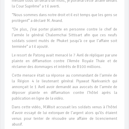
mesure sous un délai d’un mois, je porterai cette affaire devant
la Cour Suprême” a t il averti.
“Nous sommes dans notre droit et il est temps que les gens se
protègent” a déclaré M. Anand.
“De plus, j’irai porter plainte en personne contre le chef de
l’armée le général Chalermchai Sittisart afin que ces neufs
soldats soient mutés de Phuket jusqu’à ce que l’affaire soit
terminée” a t il ajouté.
Le resort de Patong avait menacé le 7 Avril de répliquer par une
plainte en diffamation contre l’Armée Royale Thaïe et de
réclamer des dommages et intérêts de B100 millions.
Cette menace était sa réponse au commandant de l’armée de
la Région 4 le lieutenant général Piyawat Narkvanich qui
annonçait le 1 Avril avoir demandé aux avocats de l’armée de
déposer plainte en diffamation contre l’hôtel après la
publication en ligne de la vidéo.
Dans cette vidéo, M.Wisit accusait les soldats venus à l’hôtel
d’avoir essayé de lui extorquer de l’argent alors qu’ils étaient
venus pour tenter de résoudre une affaire de licenciement
abusif.