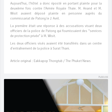
Aujourd’hui, l’hôtel a donc riposté en portant plainte pour la
deuxième fois contre l’Armée Royale Thaïe. M. Anand et M.
Wisit avaient déposé plainte en personne auprès du
commissariat de Patong le 2 Avril.
La première était une réponse à des accusations visant deux
officiers de la police de Patong qui fournissaient des “services
de protection privée” à M. Wisit.
Les deux officiers visés avaient été transférés dans un centre
d'entraînement de la police à Surat Thani.
Article original : Eakkapop Thongtub / The Phuket News