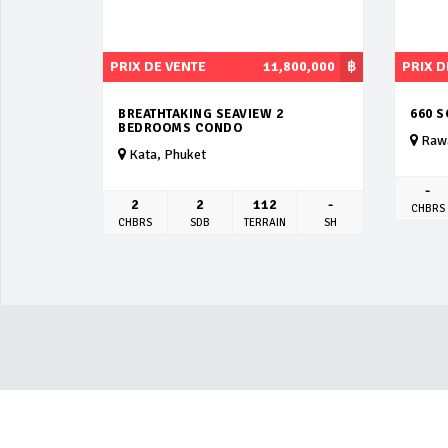
PRIX DE VENTE
11,800,000
฿
PRIX D
BREATHTAKING SEAVIEW 2
660 
BEDROOMS CONDO
Rawa
Kata, Phuket
-
2
2
112
-
CHBRS
CHBRS
SDB
TERRAIN
SH