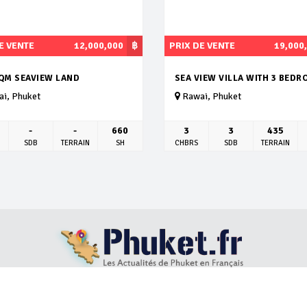
E VENTE
12,000,000
฿
PRIX DE VENTE
19,000
SQM SEAVIEW LAND
SEA VIEW VILLA WITH 3 BED
i, Phuket
Rawai, Phuket
-
-
660
3
3
435
SDB
TERRAIN
SH
CHBRS
SDB
TERRAIN