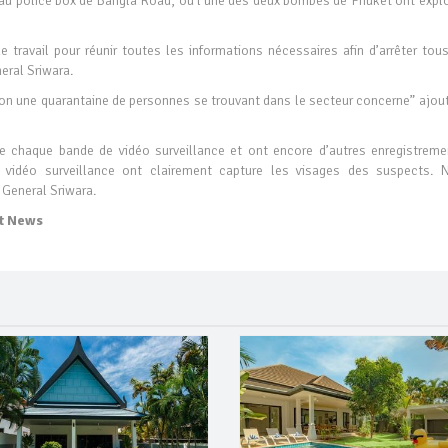
et au police box de Bangla Road, ou l’une des deux bombes de Phuket ont expl
 travail pour réunir toutes les informations nécessaires afin d’arrêter tous
eral Sriwara.
ron une quarantaine de personnes se trouvant dans le secteur concerne” ajout
e chaque bande de vidéo surveillance et ont encore d’autres enregistreme
e vidéo surveillance ont clairement capture les visages des suspects. 
 General Sriwara.
t News