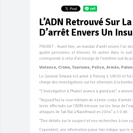
L’ADN Retrouvé Sur L
D’arrêt Envers Un Ins
PHUKET : Avant-hier, un mandat d’arrêt envers l’un de
quatre personnes et blesses 36 autres dans le sud
corresponde à celui d’un insurge de l’extrême sud du p
Violence, Crime, Tourisme, Police, Armée, Paton
Le General Sriwara est arrivé à Patong à 19h30 et fut 
charge des investigations sur les attentats à la bombe 
“L’investigation à Phuket avance à grand pas” a annonc
“Aujourd’hui la cour militaire du 41eme corps d’armé
tests effectués sur l’ADN retrouve sur les lieux de l’
attaques de Tak Bai a Narathiwat en 2004” a-t-il dit.
“Des détails sur le suspect et nos recherches à son suj
Cependant, une information parue hier indique que le 