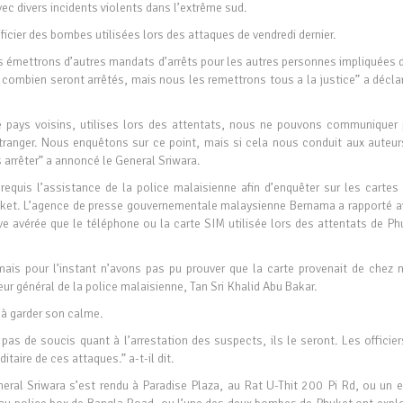
ec divers incidents violents dans l’extrême sud.
cier des bombes utilisées lors des attaques de vendredi dernier.
us émettrons d’autres mandats d’arrêts pour les autres personnes impliquées 
 combien seront arrêtés, mais nous les remettrons tous a la justice” a déclar
e pays voisins, utilises lors des attentats, nous ne pouvons communiquer 
étranger. Nous enquêtons sur ce point, mais si cela nous conduit aux auteur
 arrêter” a annoncé le General Sriwara.
requis l’assistance de la police malaisienne afin d’enquêter sur les cartes
Phuket. L’agence de presse gouvernementale malaysienne Bernama a rapporté a
ve avérée que le téléphone ou la carte SIM utilisée lors des attentats de Ph
ais pour l’instant n’avons pas pu prouver que la carte provenait de chez 
eur général de la police malaisienne, Tan Sri Khalid Abu Bakar.
 à garder son calme.
pas de soucis quant à l’arrestation des suspects, ils le seront. Les officie
taire de ces attaques.” a-t-il dit.
neral Sriwara s’est rendu à Paradise Plaza, au Rat U-Thit 200 Pi Rd, ou un e