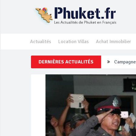
Actualités
Location Villas
Achat Immobilier
DERNIÈRES ACTUALITÉS
Un touriste
Phuket Per
‘Phuket Ey
Phuket aug
Campagne d