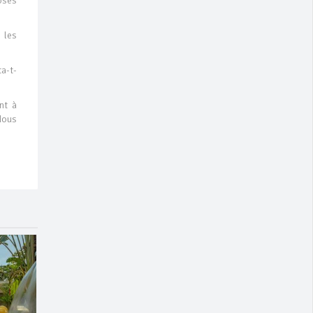
oses
 les
a-t-
nt à
Nous