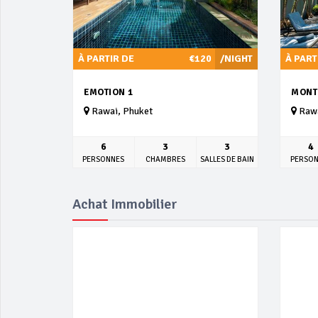
À PARTIR DE
€120
/NIGHT
À PART
EMOTION 1
MONT
Rawai, Phuket
Rawa
6
3
3
4
PERSONNES
CHAMBRES
SALLES DE BAIN
PERSO
Achat Immobilier