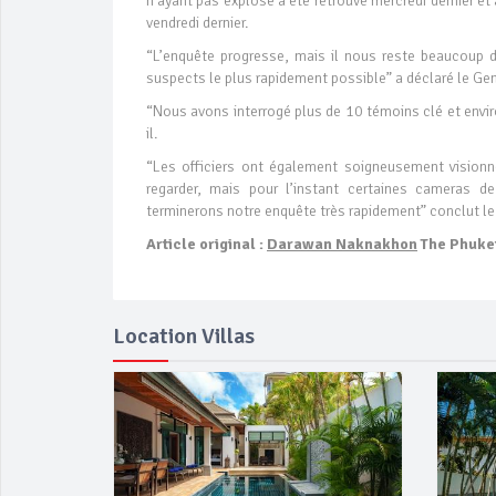
n’ayant pas explosé a été retrouve mercredi dernier 
vendredi dernier.
“L’enquête progresse, mais il nous reste beaucoup de
suspects le plus rapidement possible” a déclaré le Gen
“Nous avons interrogé plus de 10 témoins clé et envi
il.
“Les officiers ont également soigneusement visionn
regarder, mais pour l’instant certaines cameras d
terminerons notre enquête très rapidement” conclut le
Article original :
Darawan Naknakhon
The Phuke
Location Villas