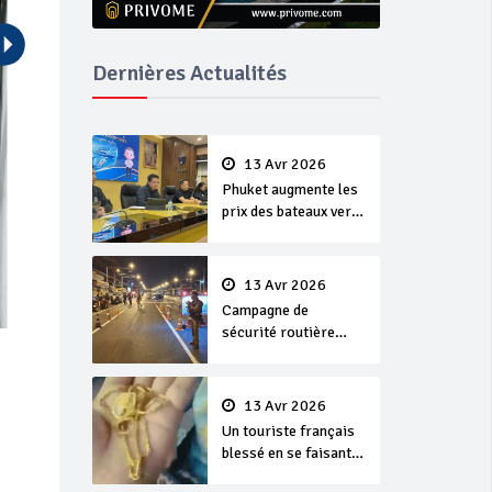
Dernières Actualités
13 Avr 2026
Phuket augmente les
prix des bateaux vers
Koh Phi Phi et des
excursions en mer
13 Avr 2026
Campagne de
sécurité routière
‘Seven Days of
Danger’ de Songkran
13 Avr 2026
Un touriste français
blessé en se faisant
arracher son collier