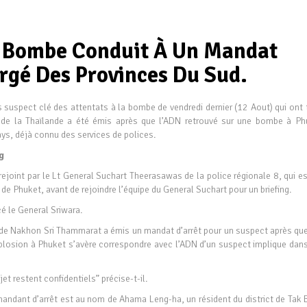
a Bombe Conduit À Un Mandat
urgé Des Provinces Du Sud.
s suspect clé des attentats à la bombe de vendredi dernier (12 Aout) qui ont 
 de la Thaïlande a été émis après que l’ADN retrouvé sur une bombe à Ph
ays, déjà connu des services de polices.
g
rejoint par le Lt General Suchart Theerasawas de la police régionale 8, qui e
de Phuket, avant de rejoindre l’équipe du General Suchart pour un briefing.
é le General Sriwara.
e de Nakhon Sri Thammarat a émis un mandat d’arrêt pour un suspect après que
explosion à Phuket s’avère correspondre avec l’ADN d’un suspect implique dan
et restent confidentiels” précise-t-il.
mandant d’arrêt est au nom de Ahama Leng-ha, un résident du district de Tak B