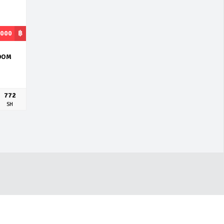
,000
฿
ROOM
772
SH