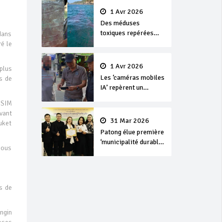
1 Avr 2026
Des méduses
toxiques repérées
dans
dans les eaux de
é le
Phuket
1 Avr 2026
plus
Les ‘caméras mobiles
s de
IA’ repèrent un
français en
 SIM
dépassement de
vant
séjour
31 Mar 2026
uket
Patong élue première
‘municipalité durable’
nous
de Thaïlande en 2025
rs de
ngin