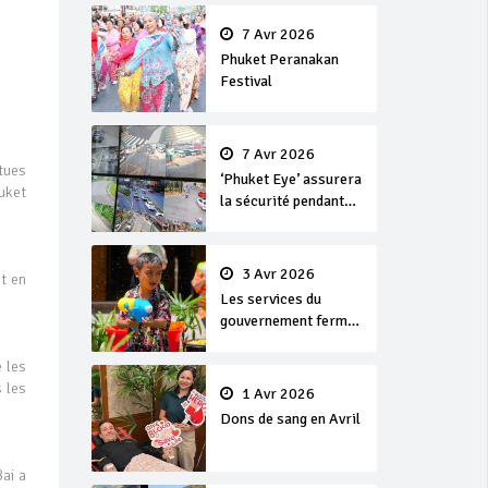
en or
7 Avr 2026
Phuket Peranakan
Festival
7 Avr 2026
tues
‘Phuket Eye’ assurera
uket
la sécurité pendant
Songkran
3 Avr 2026
st en
Les services du
gouvernement fermés
pour la Journée
Chakri Day et
 les
Songkran
s les
1 Avr 2026
Dons de sang en Avril
ai a