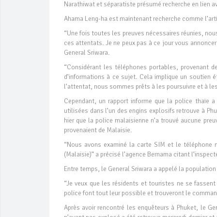
Narathiwat et séparatiste présumé recherche en lien av
Ahama Leng-ha est maintenant recherche comme l’artifi
“Une fois toutes les preuves nécessaires réunies, no
ces attentats. Je ne peux pas à ce jour vous annoncer
General Sriwara.
“Considérant les téléphones portables, provenant d
d’informations à ce sujet. Cela implique un soutien 
l’attentat, nous sommes prêts à les poursuivre et à les
Cependant, un rapport informe que la police thaïe a 
utilisées dans l’un des engins explosifs retrouve à 
hier que la police malaisienne n’a trouvé aucune preu
provenaient de Malaisie.
“Nous avons examiné la carte SIM et le téléphone m
(Malaisie)” a précisé l’agence Bernama citant l’inspect
Entre temps, le General Sriwara a appelé la population
“Je veux que les résidents et touristes ne se fassent 
police font tout leur possible et trouveront le commandi
Après avoir rencontré les enquêteurs à Phuket, le Ge