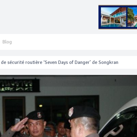
Blog
 français blessé en se faisant arracher son collier en or
anakan Festival
e’ assurera la sécurité pendant Songkran
mente les prix des bateaux vers Koh Phi Phi et des excursions en 
e sécurité routière ‘Seven Days of Danger’ de Songkran