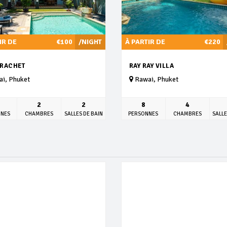
IR DE
€100
/NIGHT
À PARTIR DE
€220
RACHET
RAY RAY VILLA
i, Phuket
Rawai, Phuket
2
2
8
4
NNES
CHAMBRES
SALLES DE BAIN
PERSONNES
CHAMBRES
SALLE