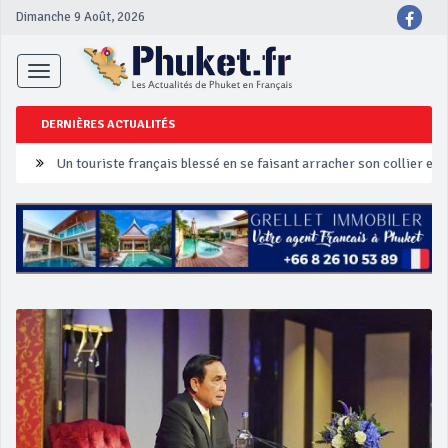
Dimanche 9 Août, 2026
Toggle
navigation
DERNIÈRES ACTUALITÉS
Un touriste français blessé en se faisant arracher son collier en 
Phuket Peranakan Festival
‘Phuket Eye’ assurera la sécurité pendant Songkran
Phuket augmente les prix des bateaux vers Koh Phi Phi et des ex
Campagne de sécurité routière ‘Seven Days of Danger’ de Songkr