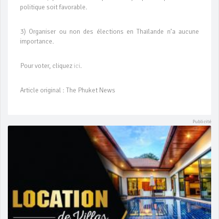
politique soit favorable.
3) Organiser ou non des élections en Thaïlande n’a aucune
importance.
Pour voter, cliquez
ici
.
Article original : The Phuket News