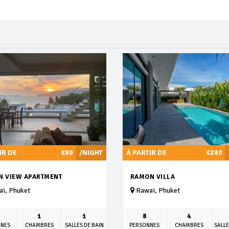
IR DE
€80
/NIGHT
À PARTIR DE
€280
N VIEW APARTMENT
RAMON VILLA
i, Phuket
Rawai, Phuket
1
1
8
4
NNES
CHAMBRES
SALLES DE BAIN
PERSONNES
CHAMBRES
SALLE