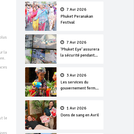
en or
7 Avr 2026
Phuket Peranakan
Festival
plus
7 Avr 2026
‘Phuket Eye’ assurera
r la
la sécurité pendant
re.
Songkran
aces
3 Avr 2026
Les services du
gouvernement fermés
pour la Journée
Chakri Day et
Songkran
1 Avr 2026
Dons de sang en Avril
t le
ions