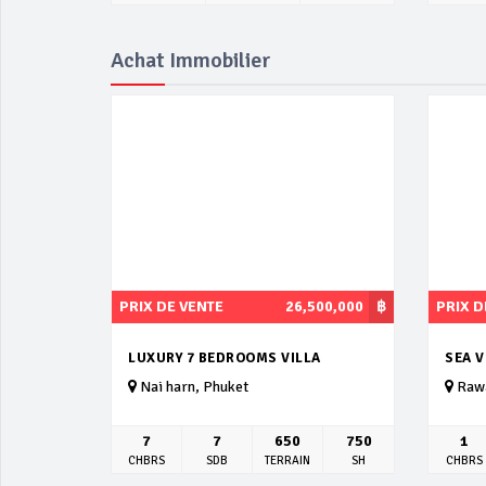
Achat Immobilier
PRIX DE VENTE
26,500,000
฿
PRIX D
LUXURY 7 BEDROOMS VILLA
SEA 
Nai harn, Phuket
Rawa
7
7
650
750
1
CHBRS
SDB
TERRAIN
SH
CHBRS