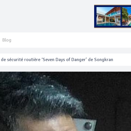
Blog
e sécurité routière ‘Seven Days of Danger’ de Songkran
 français blessé en se faisant arracher son collier en or
anakan Festival
e’ assurera la sécurité pendant Songkran
mente les prix des bateaux vers Koh Phi Phi et des excursions en 