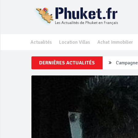
Actualités
Location Villas
Achat Immobilier
DERNIÈRES ACTUALITÉS
Campagne d
Un touriste
Phuket Per
‘Phuket Ey
Phuket aug