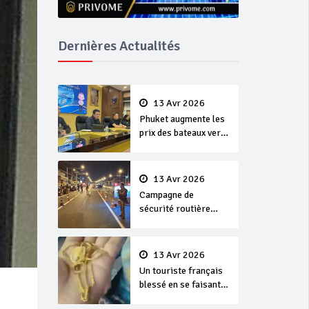
Dernières Actualités
13 Avr 2026
Phuket augmente les
prix des bateaux vers
Koh Phi Phi et des
excursions en mer
13 Avr 2026
Campagne de
sécurité routière
‘Seven Days of
Danger’ de Songkran
13 Avr 2026
Un touriste français
blessé en se faisant
arracher son collier