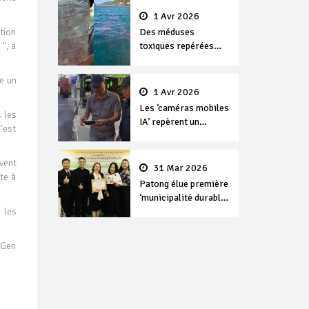
1 Avr 2026
ction
Des méduses
 ", a
toxiques repérées
dans les eaux de
Phuket
re un
1 Avr 2026
Les ‘caméras mobiles
 les
IA’ repèrent un
'est
français en
dépassement de
uvent
séjour
31 Mar 2026
te à
Patong élue première
‘municipalité durable’
 les
de Thaïlande en 2025
 Gen