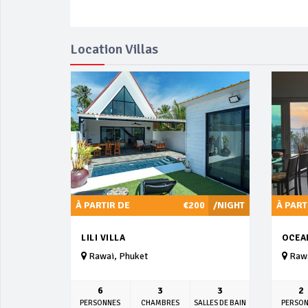
Location Villas
À PARTIR DE
€200
/NIGHT
À PART
LILI VILLA
OCEA
Rawai, Phuket
Rawa
6
3
3
2
PERSONNES
CHAMBRES
SALLES DE BAIN
PERSO