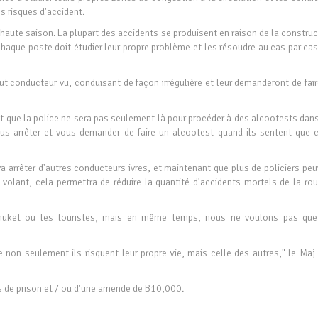
s risques d'accident.
 haute saison. La plupart des accidents se produisent en raison de la constru
Chaque poste doit étudier leur propre problème et les résoudre au cas par cas
ut conducteur vu, conduisant de façon irrégulière et leur demanderont de fai
t que la police ne sera pas seulement là pour procéder à des alcootests dans
ous arrêter et vous demander de faire un alcootest quand ils sentent que c
a arrêter d'autres conducteurs ivres, et maintenant que plus de policiers pe
u volant, cela permettra de réduire la quantité d'accidents mortels de la rou
Phuket ou les touristes, mais en même temps, nous ne voulons pas que
non seulement ils risquent leur propre vie, mais celle des autres," le Maj
ns de prison et / ou d'une amende de B10,000.