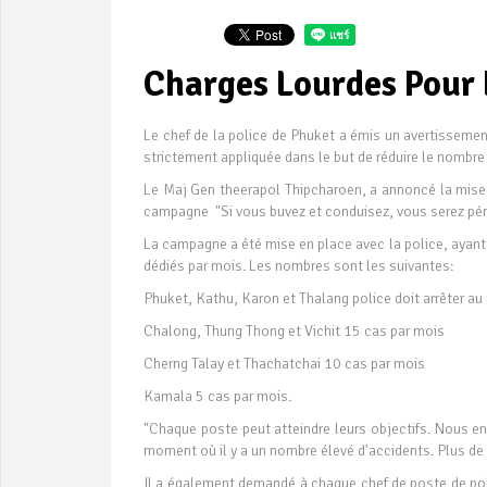
Charges Lourdes Pour 
Le chef de la police de Phuket a émis un avertissemen
strictement appliquée dans le but de réduire le nombre d
Le Maj Gen theerapol Thipcharoen, a annoncé la mise e
campagne "Si vous buvez et conduisez, vous serez péna
La campagne a été mise en place avec la police, ayant
dédiés par mois. Les nombres sont les suivantes:
Phuket, Kathu, Karon et Thalang police doit arrêter a
Chalong, Thung Thong et Vichit 15 cas par mois
Cherng Talay et Thachatchai 10 cas par mois
Kamala 5 cas par mois.
"Chaque poste peut atteindre leurs objectifs. Nous en
moment où il y a un nombre élevé d'accidents. Plus de 
Il a également demandé à chaque chef de poste de poli