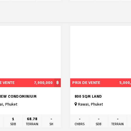
E VENTE
7,900,000
฿
PRIX DE VENTE
5,000
VIEW CONDOMINIUM
800 SQM LAND
i, Phuket
Rawai, Phuket
1
68.78
-
-
-
-
SDB
TERRAIN
SH
CHBRS
SDB
TERRAIN