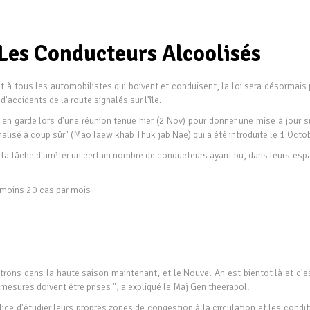
Les Conducteurs Alcoolisés
t à tous les automobilistes qui boivent et conduisent, la loi sera désormais 
'accidents de la route signalés sur l'île.
n garde lors d'une réunion tenue hier (2 Nov) pour donner une mise à jour su
lisé à coup sûr" (Mao laew khab Thuk jab Nae) qui a été introduite le 1 Octob
 la tâche d'arrêter un certain nombre de conducteurs ayant bu, dans leurs esp
u moins 20 cas par mois
trons dans la haute saison maintenant, et le Nouvel An est bientot là et c'es
mesures doivent être prises ", a expliqué le Maj Gen theerapol.
ce d'étudier leurs propres zones de congestion à la circulation et les condit