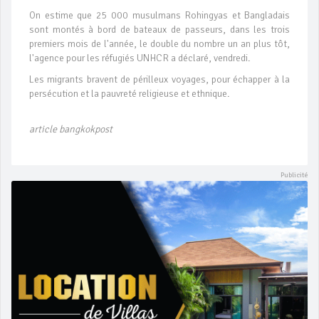
On estime que 25 000 musulmans Rohingyas et Bangladais
sont montés à bord de bateaux de passeurs, dans les trois
premiers mois de l'année, le double du nombre un an plus tôt,
l'agence pour les réfugiés UNHCR a déclaré, vendredi.
Les migrants bravent de périlleux voyages, pour échapper à la
persécution et la pauvreté religieuse et ethnique.
article bangkokpost