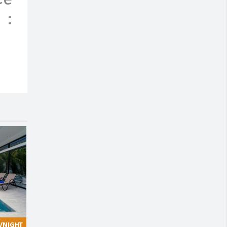
 :
/NIGHT