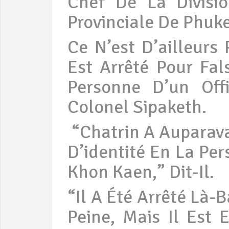
Chef De La Divisio
Provinciale De Phuke
Ce N’est D’ailleurs
Est Arrêté Pour Fals
Personne D’un Offi
Colonel Sipaketh.
“Chatrin A Auparavan
D’identité En La Per
Khon Kaen,” Dit-Il.
“Il A Été Arrêté Là-
Peine, Mais Il Est 