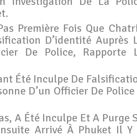
n Investigation De La Poli
t.
 Pas Première Fois Que Chatr
ification D’identité Auprès 
cier De Police, Rapporte 
t Été Inculpe De Falsificati
sonne D’un Officier De Police
Bas, A Été Inculpe Et A Purge 
Ensuite Arrivé À Phuket Il Y