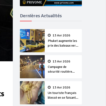
Dernières Actualités
13 Avr 2026
Phuket augmente les
prix des bateaux vers
Koh Phi Phi et des
excursions en mer
13 Avr 2026
Campagne de
sécurité routière
‘Seven Days of
Danger’ de Songkran
13 Avr 2026
ts
Un touriste français
blessé en se faisant
arracher son collier