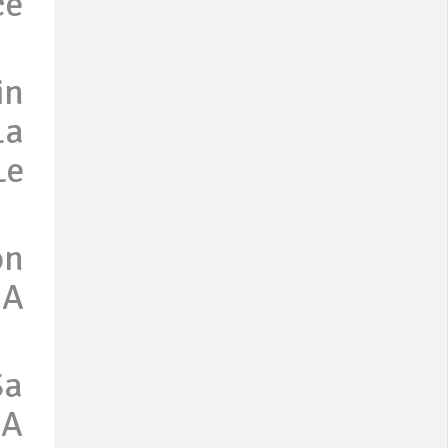
ce
in
La
Le
on
 A
Sa
 A