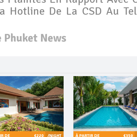
a Hotline De La CSD Au Tel
e Phuket News
IR DE
€220
/NIGHT
À PARTIR DE
€350