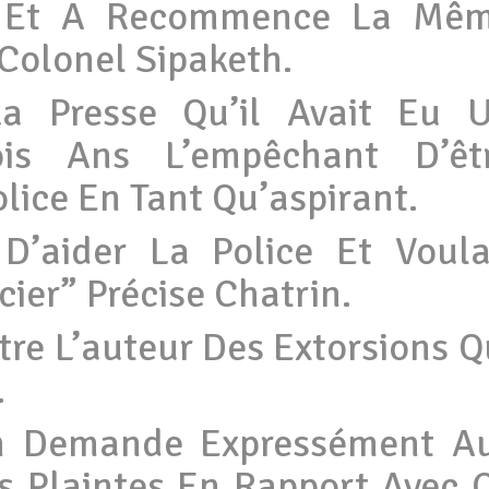
s Et A Recommence La Mê
Colonel Sipaketh.
a Presse Qu’il Avait Eu 
is Ans L’empêchant D’êt
lice En Tant Qu’aspirant.
 D’aider La Police Et Voula
cier” Précise Chatrin.
tre L’auteur Des Extorsions Q
.
th Demande Expressément A
s Plaintes En Rapport Avec 