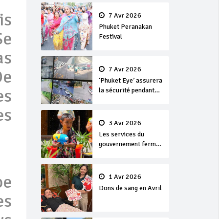
en or
is
7 Avr 2026
Phuket Peranakan
Se
Festival
as
7 Avr 2026
De
‘Phuket Eye’ assurera
es
la sécurité pendant
Songkran
es
3 Avr 2026
Les services du
gouvernement fermés
pour la Journée
Chakri Day et
Songkran
pe
1 Avr 2026
Dons de sang en Avril
es