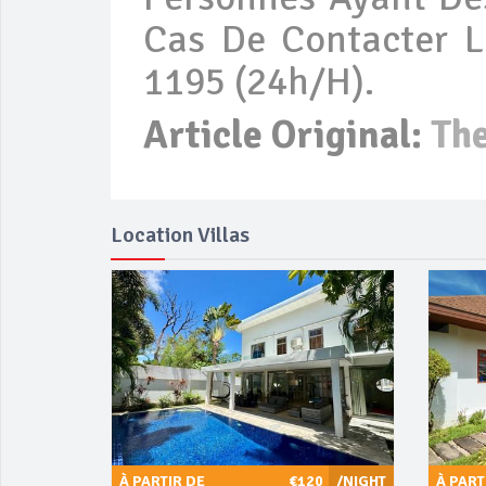
Cas De Contacter L
1195 (24h/h).
Article Original:
Th
Location Villas
À PARTIR DE
€120
/NIGHT
À PART