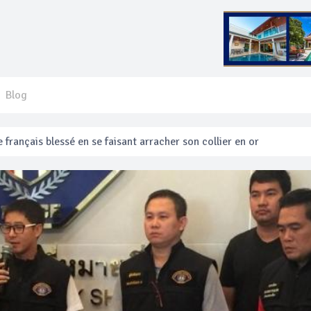
Blog
 français blessé en se faisant arracher son collier en or
anakan Festival
e’ assurera la sécurité pendant Songkran
mente les prix des bateaux vers Koh Phi Phi et des excursions en 
e sécurité routière ‘Seven Days of Danger’ de Songkran