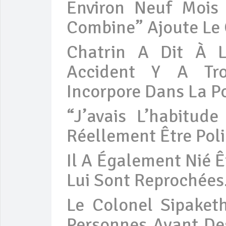
Environ Neuf Moi
Combine” Ajoute Le 
Chatrin A Dit À L
Accident Y A Tro
Incorpore Dans La Po
“J’avais L’habitude
Réellement Être Poli
Il A Également Nié Ê
Lui Sont Reprochées
Le Colonel Sipake
Personnes Ayant De