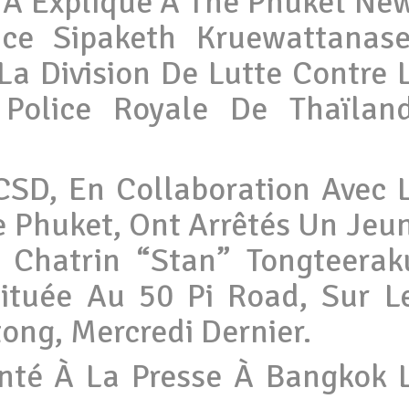
” A Explique À The Phuket Ne
ce Sipaketh Kruewattanase
La Division De Lutte Contre 
 Police Royale De Thaïlan
 CSD, En Collaboration Avec 
e Phuket, Ont Arrêtés Un Jeu
Chatrin “Stan” Tongteerak
tuée Au 50 Pi Road, Sur L
tong, Mercredi Dernier.
enté À La Presse À Bangkok 