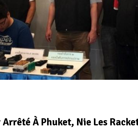
r Arrêté À Phuket, Nie Les Racke