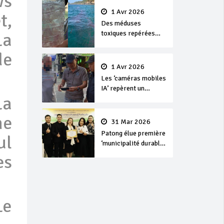
ws
1 Avr 2026
t,
Des méduses
toxiques repérées
La
dans les eaux de
de
Phuket
1 Avr 2026
Les ‘caméras mobiles
IA’ repèrent un
La
français en
dépassement de
ne
séjour
31 Mar 2026
Patong élue première
ul
‘municipalité durable’
de Thaïlande en 2025
es
Le