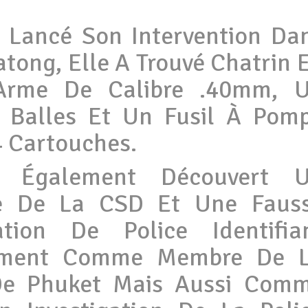
A Lancé Son Intervention Da
tong, Elle A Trouvé Chatrin 
 Arme De Calibre .40mm, 
 Balles Et Un Fusil À Pom
 Cartouches.
t Également Découvert 
ce De La CSD Et Une Faus
ation De Police Identifia
ement Comme Membre De 
 De Phuket Mais Aussi Com