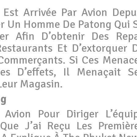
 Est Arrivée Par Avion Depu
er Un Homme De Patong Qui 
ier Afin D’obtenir Des Rep
Restaurants Et D’extorquer 
s Commerçants. Si Ces Menac
ies D’effets, Il Menaçait S
Leur Magasin.
ng
Avion Pour Diriger L’équi
 Que J’ai Reçu Les Premièr