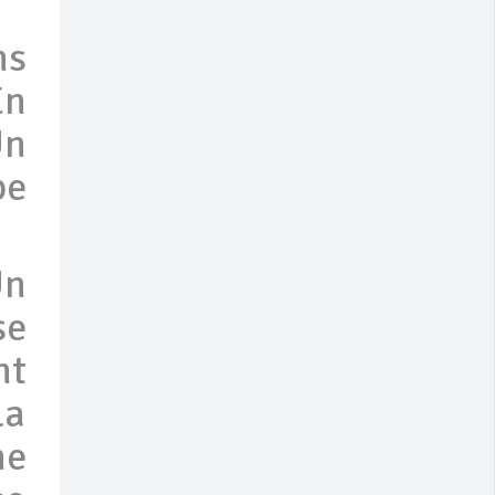
ns
En
Un
pe
Un
se
nt
La
me