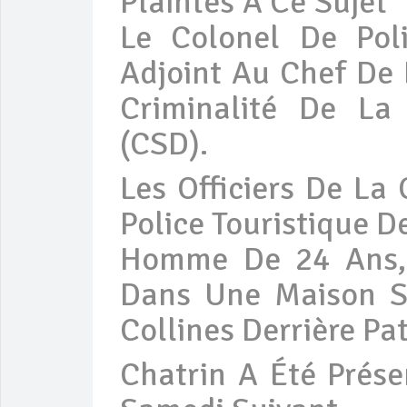
Plaintes À Ce Sujet
Le Colonel De Poli
Adjoint Au Chef De 
Criminalité De La
(CSD).
Les Officiers De La
Police Touristique D
Homme De 24 Ans, 
Dans Une Maison Si
Collines Derrière Pa
Chatrin A Été Prés