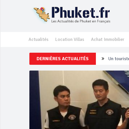
Actualités
Location Villas
Achat Immobilier
DERNIÈRES ACTUALITÉS
Un touriste
Phuket Per
‘Phuket Ey
Phuket aug
Campagne d