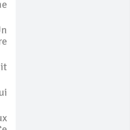
me
Un
re
it
ui
ux
Ce