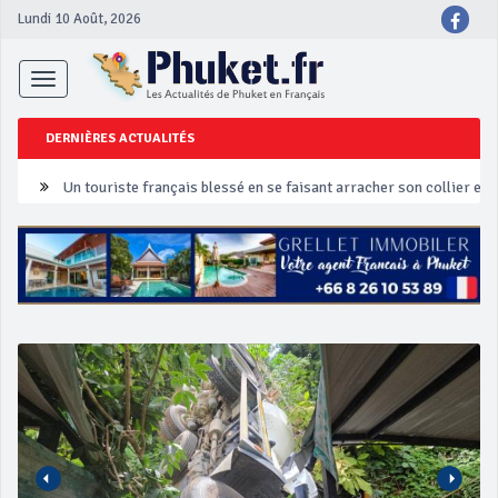
Lundi 10 Août, 2026
Toggle
navigation
DERNIÈRES ACTUALITÉS
Un touriste français blessé en se faisant arracher son collier en 
Phuket Peranakan Festival
‘Phuket Eye’ assurera la sécurité pendant Songkran
Phuket augmente les prix des bateaux vers Koh Phi Phi et des ex
Campagne de sécurité routière ‘Seven Days of Danger’ de Songkr