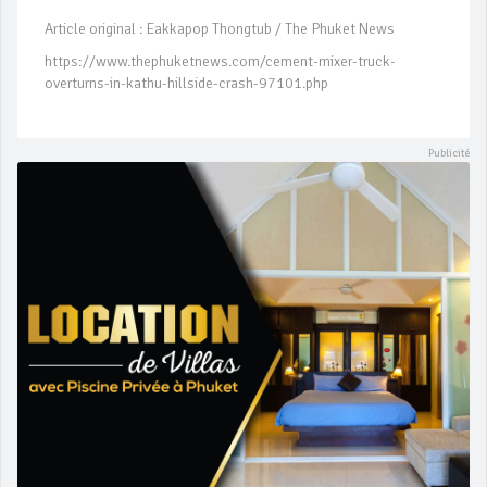
Article original : Eakkapop Thongtub / The Phuket News
https://www.thephuketnews.com/cement-mixer-truck-
overturns-in-kathu-hillside-crash-97101.php