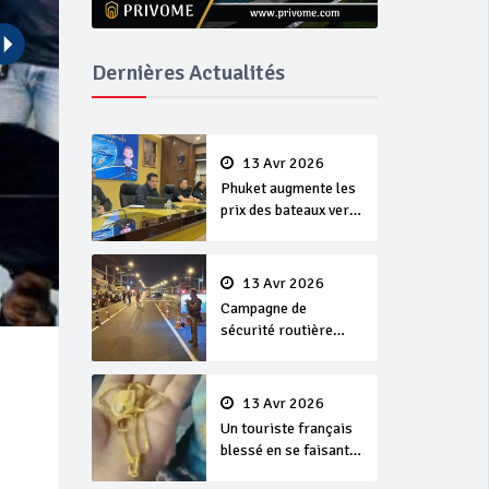
Dernières Actualités
13 Avr 2026
Phuket augmente les
prix des bateaux vers
Koh Phi Phi et des
excursions en mer
13 Avr 2026
Campagne de
sécurité routière
‘Seven Days of
Danger’ de Songkran
13 Avr 2026
Un touriste français
blessé en se faisant
arracher son collier