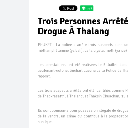
Trois Personnes Arrêt
Drogue À Thalang
PHUKET : La police a arrêté trois suspects dans un
méthamphétamine (ya bah), de la crystal meth (ya ice) 
Les arrestations ont été réalisées le 5 Juillet dans
lieutenant-colonel Suchart Luecha de la Police de Tha
rapport.
Les trois suspects arrêtés ont été identifiés comme 
de Thepkrasattri, à Thalang; et Thaksin Chuachan, 15 a
Ils sont poursuivis pour possession illégale de dro
de la vendre, un crime qui contribue à la propagat
publique.