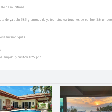
gale de munitions.
hets de ya bah; 383 grammes de ya ice; cinq cartouches de calibre .38; un sc
réseaux impliqués.
ws
halang-drug-bust-96825.php