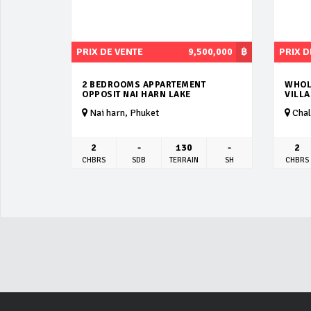
PRIX DE VENTE
9,500,000
฿
PRIX D
2 BEDROOMS APPARTEMENT
WHOL
OPPOSIT NAI HARN LAKE
VILL
Nai harn, Phuket
Chal
2
-
130
-
2
CHBRS
SDB
TERRAIN
SH
CHBRS