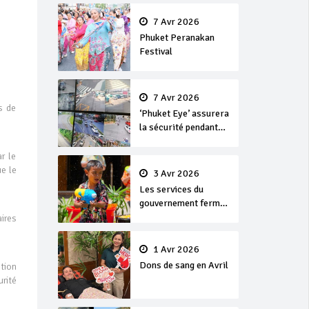
en or
7 Avr 2026
Phuket Peranakan
Festival
7 Avr 2026
s de
‘Phuket Eye’ assurera
la sécurité pendant
Songkran
r le
e le
3 Avr 2026
Les services du
gouvernement fermés
pour la Journée
ires
Chakri Day et
Songkran
1 Avr 2026
Dons de sang en Avril
tion
rité