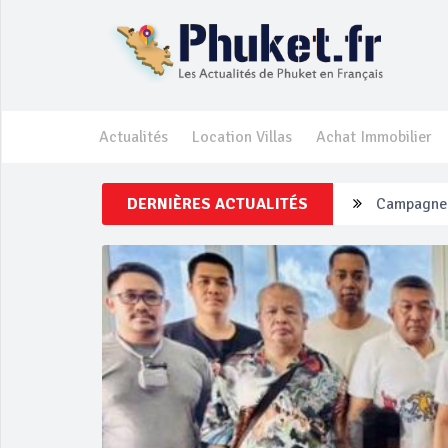
Actualités
Location Villas
Achat Immobilier
DERNIÈRES ACTUALITÉS
Un touriste
Phuket Per
‘Phuket Ey
Phuket aug
Campagne d