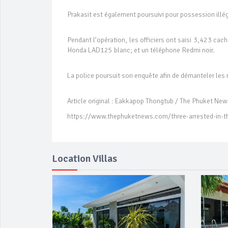
Prakasit est également poursuivi pour possession illé
Pendant l’opération, les officiers ont saisi 3,423 cac
Honda LAD125 blanc; et un téléphone Redmi noir.
La police poursuit son enquête afin de démanteler les 
Article original : Eakkapop Thongtub / The Phuket Ne
https://www.thephuketnews.com/three-arrested-in-t
Location Villas