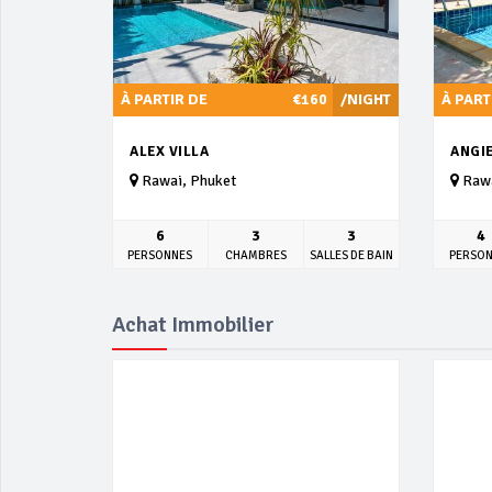
À PARTIR DE
€160
/NIGHT
À PART
ALEX VILLA
ANGIE
Rawai, Phuket
Rawa
6
3
3
4
PERSONNES
CHAMBRES
SALLES DE BAIN
PERSO
Achat Immobilier