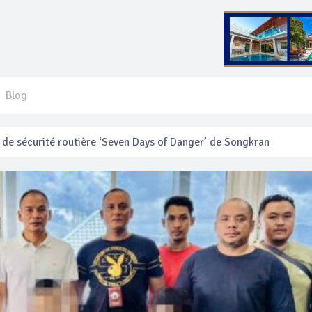
Blog
 français blessé en se faisant arracher son collier en or
anakan Festival
e’ assurera la sécurité pendant Songkran
mente les prix des bateaux vers Koh Phi Phi et des excursions en 
e sécurité routière ‘Seven Days of Danger’ de Songkran