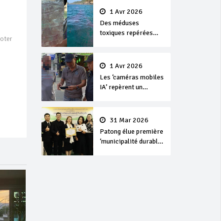
1 Avr 2026
Des méduses
toxiques repérées
ooter
dans les eaux de
Phuket
1 Avr 2026
Les ‘caméras mobiles
IA’ repèrent un
français en
dépassement de
séjour
31 Mar 2026
Patong élue première
‘municipalité durable’
de Thaïlande en 2025