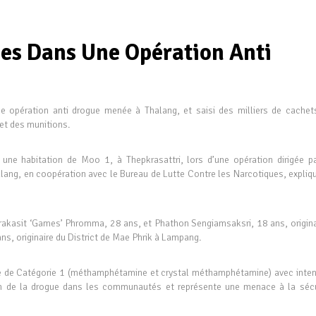
ées Dans Une Opération Anti
e opération anti drogue menée à Thalang, et saisi des milliers de cachet
et des munitions.
 une habitation de Moo 1, à Thepkrasattri, lors d’une opération dirigée pa
lang, en coopération avec le Bureau de Lutte Contre les Narcotiques, expliqu
Prakasit ‘Games’ Phromma, 28 ans, et Phathon Sengiamsaksri, 18 ans, origina
ns, originaire du District de Mae Phrik à Lampang.
gue de Catégorie 1 (méthamphétamine et crystal méthamphétamine) avec inten
ion de la drogue dans les communautés et représente une menace à la sécu