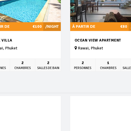
IR DE
€100
/NIGHT
À PARTIR DE
€80
 VILLA
OCEAN VIEW APARTMENT
i, Phuket
Rawai, Phuket
2
2
2
1
NNES
CHAMBRES
SALLES DE BAIN
PERSONNES
CHAMBRES
SALLE