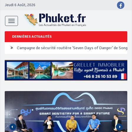
Jeudi 6 Août, 2026
Toggle
navigation
DERNIÈRES ACTUALITÉS
Un touriste français blessé en se faisant arracher son collier en 
Phuket Peranakan Festival
‘Phuket Eye’ assurera la sécurité pendant Songkran
Phuket augmente les prix des bateaux vers Koh Phi Phi et des ex
Campagne de sécurité routière ‘Seven Days of Danger’ de Songkr