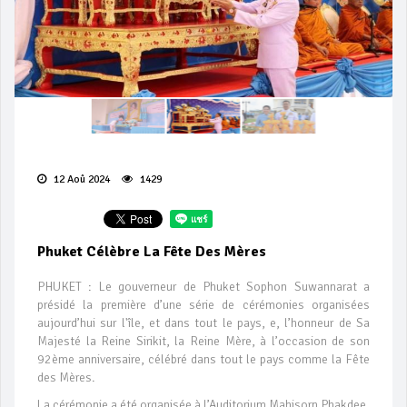
12 Aoû 2024
1429
Phuket Célèbre La Fête Des Mères
PHUKET : Le gouverneur de Phuket Sophon Suwannarat a
présidé la première d’une série de cérémonies organisées
aujourd’hui sur l'île, et dans tout le pays, e, l’honneur de Sa
Majesté la Reine Sirikit, la Reine Mère, à l’occasion de son
92ème anniversaire, célébré dans tout le pays comme la Fête
des Mères.
La cérémonie a été organisée à l’Auditorium Mahisorn Phakdee,