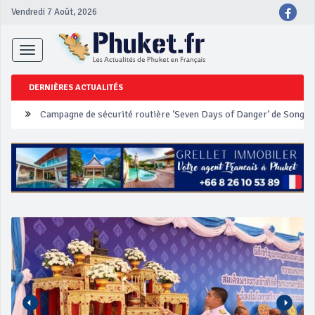
Vendredi 7 Août, 2026
Toggle
navigation
DERNIÈRES ACTUALITÉS
Un touriste français blessé en se faisant arracher son collier en 
Phuket Peranakan Festival
‘Phuket Eye’ assurera la sécurité pendant Songkran
Phuket augmente les prix des bateaux vers Koh Phi Phi et des ex
Campagne de sécurité routière ‘Seven Days of Danger’ de Songkr