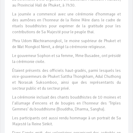
au Provincial Hall de Phuket, à 7h30.
La journée a commencé avec une cérémonie d’hommage et
des aumônes en l’honneur de la Reine Mère dans le cadre de
rituels bouddhistes pour exprimer de la gratitude pour les
contributions de Sa Majesté pour le peuple thaï.
Phra Udom Wachiramongkol, le moine supérieur de Phuket et
de Wat Mongkol Nimit, a dirigé la cérémonie religieuse.
Le gouverneur Sophon et sa femme, Mme Busadee, ont présidé
la cérémonie civile.
Étaient présents des officiels haut-gradés, parmi lesquels les
vice-gouverneurs de Phuket Sattha Thongkham, Adul Chuthong
et Norasak Suksomboo, ainsi que des représentants du
secteur public et du secteur privé.
La cérémonie incluait des chants bouddhistes de 10 moines et
l’allumage d’encens et de bougies en l’honneur des ‘Triples
Gemmes’ du bouddhisme (Bouddha, Dharma, Sangha).
Les participants ont aussi rendu hommage à un portrait de Sa
Majesté la Reine Sirikit.
Dans l’après-midi, des volontaires organisent des activités en