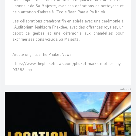
l’honneur de Sa Majesté, avec des opérations de nettoyage et
de plantation d’arbres à l’Ecole Baan Para à Pa Khlok.
Les célébrations prendront fin en soirée avec une cérémonie à
l’Auditorium Mahisorn Phakdee, avec des offrandes royales, un
dépôt de gerbes et une cérémonie aux chandelles pour
exprimer ses bons vœux à Sa Majesté.
Article original : The Phuket News
https://www.thephuketnews.com/phuket-marks-mother-day-
93282.php