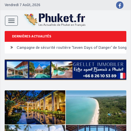
Vendredi 7 Août, 2026
Toggle
navigation
DERNIÈRES ACTUALITÉS
Un touriste français blessé en se faisant arracher son collier en 
Phuket Peranakan Festival
‘Phuket Eye’ assurera la sécurité pendant Songkran
Phuket augmente les prix des bateaux vers Koh Phi Phi et des ex
Campagne de sécurité routière ‘Seven Days of Danger’ de Songkr