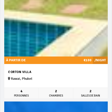
À PARTIR DE
€100
/NIGHT
CORTON VILLA
Rawai, Phuket
4
2
2
PERSONNES
CHAMBRES
SALLES DE BAIN