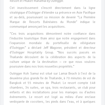
Resort et Phuket Manathai by Outrigger.
Cet investissement s’inscrit directement dans la ligne
stratégique d’Outrigger d’étendre sa présence en Asie Pacifique
et au-delà, poursuivant sa mission de devenir “La Première
Marque de Resorts Balnéaires du Monde” indique le
communiqué annonçant les acquisitions.
“Ces trois acquisitions démontrent notre confiance dans
l’industrie touristique thaïe ainsi que notre engagement dans
l’expansion mondiale du portefeuille de villégiature
d’Outrigger.” a déclaré Jeff Wagoner, président et directeur
d’Outrigger Hospitality Group. “Nos succès passés en
Thaïlande découlent de la célébration des aspects de la
culture unique de la destination ‒ ce que nous voulons
poursuivre dans nos trois nouvelles propriétés.”
Outrigger Koh Samui est situé sur Lamai Beach à l’est de la
deuxième plus grande île de Thaïlande, à 70 minutes de vol de
Bangkok et 55 minutes de Phuket. Le resort compte 148
chambres, 34 suites, un spa, trois restaurants, un club pour
enfants et des installations pour les mariages ou d’autres
évènements. Le resort est logé au milieu d’une enclave
verdoyante de cocotiers, les pieds dans l’eau, et à quelques