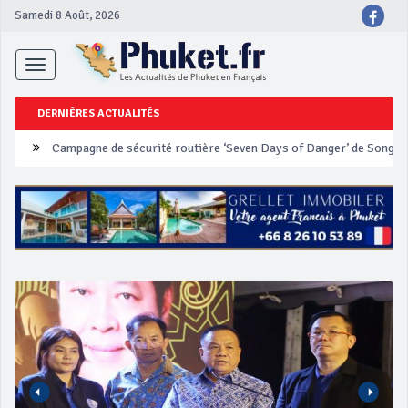
Samedi 8 Août, 2026
Toggle
navigation
DERNIÈRES ACTUALITÉS
Un touriste français blessé en se faisant arracher son collier en 
Phuket Peranakan Festival
‘Phuket Eye’ assurera la sécurité pendant Songkran
Phuket augmente les prix des bateaux vers Koh Phi Phi et des ex
Campagne de sécurité routière ‘Seven Days of Danger’ de Songkr