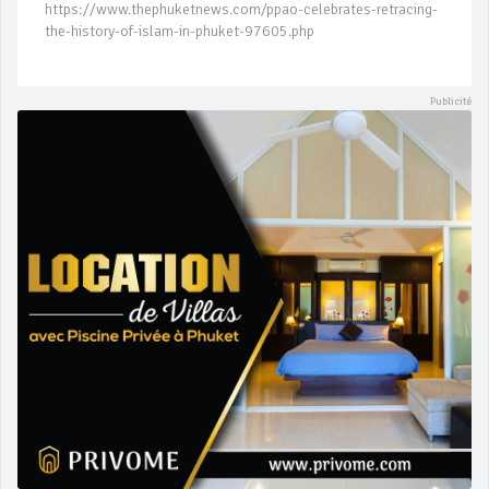
https://www.thephuketnews.com/ppao-celebrates-retracing-
the-history-of-islam-in-phuket-97605.php