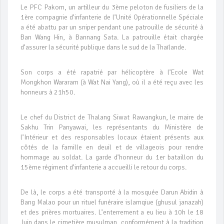
Le PFC Pakom, un artilleur du 3ème peloton de fusiliers de la
1ère compagnie d’infanterie de l’Unité Opérationnelle Spéciale
a été abattu par un sniper pendant une patrouille de sécurité à
Ban Wang Hin, à Bannang Sata. La patrouille était chargée
d’assurer la sécurité publique dans le sud de la Thaïlande.
Son corps a été rapatrié par hélicoptère à l’Ecole Wat
Mongkhon Wararam (à Wat Nai Yang), où il a été reçu avec les
honneurs à 21h50.
Le chef du District de Thalang Siwat Rawangkun, le maire de
Sakhu Trin Panyawai, les représentants du Ministère de
l’Intérieur et des responsables locaux étaient présents aux
côtés de la famille en deuil et de villageois pour rendre
hommage au soldat. La garde d’honneur du 1er bataillon du
15ème régiment d’infanterie a accueilli le retour du corps.
De là, le corps a été transporté à la mosquée Darun Abidin à
Bang Malao pour un rituel funéraire islamqiue (ghusul janazah)
et des prières mortuaires. L’enterrement a eu lieu à 10h le 18
Juin dans le cimetière musulman, conformément à la tradition