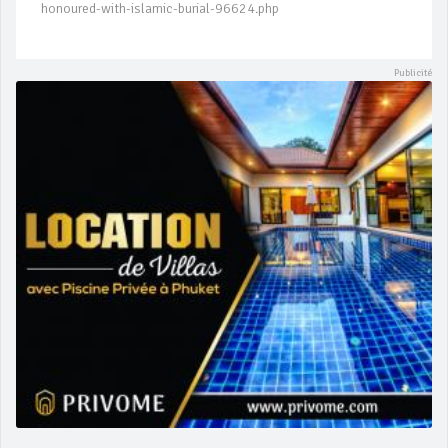
honoured-with-islamic-burial-96624.php