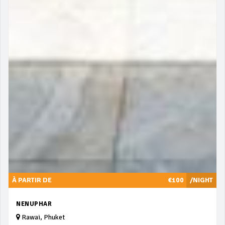
À PARTIR DE
€100
/NIGHT
NENUPHAR
Rawai, Phuket