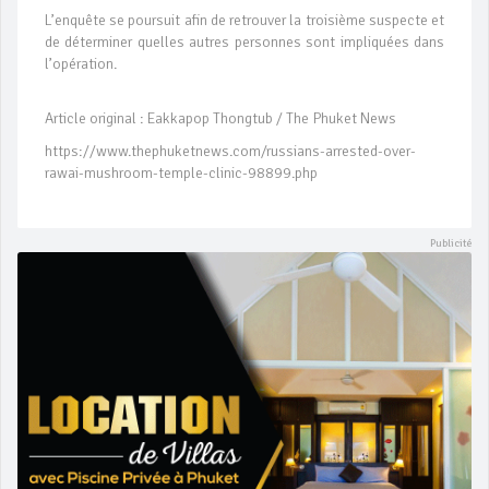
L’enquête se poursuit afin de retrouver la troisième suspecte et
de déterminer quelles autres personnes sont impliquées dans
l’opération.
Article original : Eakkapop Thongtub / The Phuket News
https://www.thephuketnews.com/russians-arrested-over-
rawai-mushroom-temple-clinic-98899.php