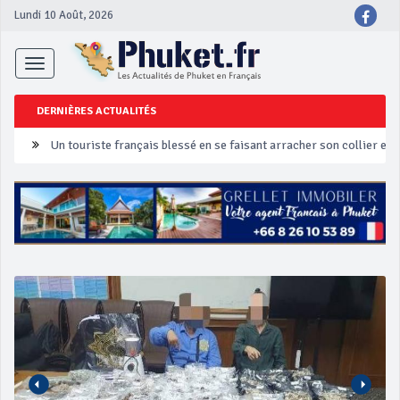
Lundi 10 Août, 2026
Toggle
navigation
DERNIÈRES ACTUALITÉS
Un touriste français blessé en se faisant arracher son collier en 
Phuket Peranakan Festival
‘Phuket Eye’ assurera la sécurité pendant Songkran
Phuket augmente les prix des bateaux vers Koh Phi Phi et des ex
Campagne de sécurité routière ‘Seven Days of Danger’ de Songkr