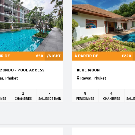
IR DE
€50
/NIGHT
À PARTIR DE
€220
 CONDO - POOL ACCESS
BLUE MOON
i, Phuket
Rawai, Phuket
1
-
8
4
NNES
CHAMBRES
SALLES DE BAIN
PERSONNES
CHAMBRES
SALLE