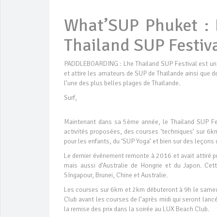
What’SUP Phuket : 
Thailand SUP Festiv
PADDLEBOARDING : Lhe Thailand SUP Festival est une
et attire les amateurs de SUP de Thaïlande ainsi que 
l’une des plus belles plages de Thaïlande.
Surf,
Maintenant dans sa 5ème année, le Thailand SUP Fes
activités proposées, des courses ‘techniques’ sur 6k
pour les enfants, du ‘SUP Yoga’ et bien sur des leçons 
Le dernier événement remonte à 2016 et avait attiré 
mais aussi d’Australie de Hongrie et du Japon. Cet
SIngapour, Brunei, Chine et Australie.
Les courses sur 6km et 2km débuteront à 9h le samedi 7
Club avant les courses de l’après midi qui seront lanc
la remise des prix dans la soirée au LUX Beach Club.