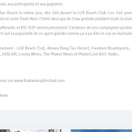
bués aux participants et aux gagnants.
 Tao Beach le même jour, dès 16h devant le LUX Beach Club. Les 100 prem
able en acier Trash Hero 750ml ainsi que de l’eau gratuite pendant toute la jour
rfboards et BIC SUP seront présentent. Certaines de ces compagnies produi
t voir la popularité de ce sport grandir comme ça a pu être le cas en Australi
vénement : LUX Beach Club, Arinara Bang Tao Resort, Freedom Boardsports,
, 69SLAM, Lovely Wines, The Phuket News et Phuket Live 89.5 Radio.
z-vous sur www.thailandsupfestival.com
 News