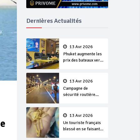
Dernières Actualités
13 Avr 2026
Phuket augmente les
prix des bateaux vers
Koh Phi Phi et des
excursions en mer
13 Avr 2026
Campagne de
sécurité routière
‘Seven Days of
Danger’ de Songkran
13 Avr 2026
me
Un touriste français
blessé en se faisant
arracher son collier