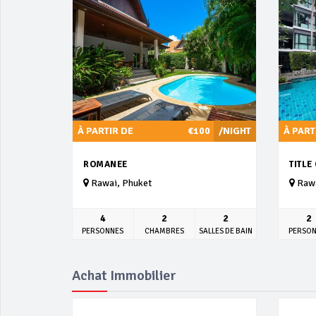
À PARTIR DE
€100
/NIGHT
À PART
ROMANEE
TITLE
Rawai, Phuket
Rawa
4
2
2
2
PERSONNES
CHAMBRES
SALLES DE BAIN
PERSO
Achat Immobilier