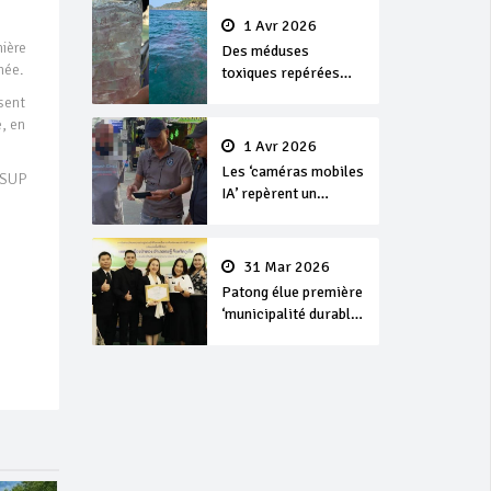
1 Avr 2026
ière
Des méduses
née.
toxiques repérées
dans les eaux de
sent
Phuket
e, en
1 Avr 2026
Les ‘caméras mobiles
 SUP
IA’ repèrent un
français en
dépassement de
séjour
31 Mar 2026
Patong élue première
‘municipalité durable’
de Thaïlande en 2025