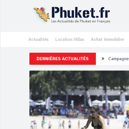
Actualités
Location Villas
Achat Immobilier
DERNIÈRES ACTUALITÉS
Un touriste
Phuket Per
‘Phuket Ey
Phuket aug
Campagne d