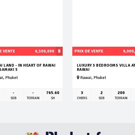
E VENTE
6,500,000
฿
PRIX DE VENTE
9,000
AI LAND - IN HEART OF RAWAI
LUXURY 3 BEDROOMS VILLA A
 SAMAKI 5
RAWAI
i, Phuket
Rawai, Phuket
-
-
765.60
3
2
200
SDB
TERRAIN
SH
CHBRS
SDB
TERRAIN