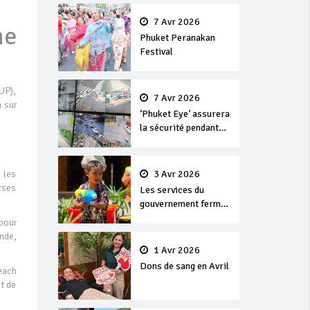
en or
7 Avr 2026
me
Phuket Peranakan
Festival
UP),
7 Avr 2026
 sur
‘Phuket Eye’ assurera
la sécurité pendant
Songkran
3 Avr 2026
 les
rses
Les services du
gouvernement fermés
pour la Journée
pour
Chakri Day et
nde,
Songkran
1 Avr 2026
Dons de sang en Avril
Beach
et de