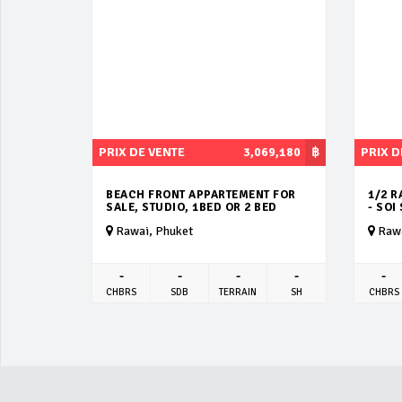
PRIX DE VENTE
3,069,180
฿
PRIX D
BEACH FRONT APPARTEMENT FOR
1/2 R
SALE, STUDIO, 1BED OR 2 BED
- SOI
Rawai, Phuket
Rawa
-
-
-
-
-
CHBRS
SDB
TERRAIN
SH
CHBRS