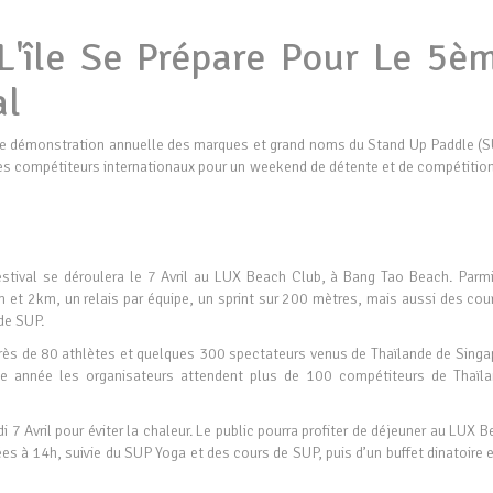
L'île Se Prépare Pour Le 5è
al
 démonstration annuelle des marques et grand noms du Stand Up Paddle (S
des compétiteurs internationaux pour un weekend de détente et de compétition
tival se déroulera le 7 Avril au LUX Beach Club, à Bang Tao Beach. Parmi
m et 2km, un relais par équipe, un sprint sur 200 mètres, mais aussi des cou
de SUP.
près de 80 athlètes et quelques 300 spectateurs venus de Thaïlande de Singa
te année les organisateurs attendent plus de 100 compétiteurs de Thaïla
 Avril pour éviter la chaleur. Le public pourra profiter de déjeuner au LUX 
ées à 14h, suivie du SUP Yoga et des cours de SUP, puis d’un buffet dinatoire 