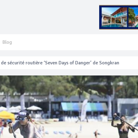
Blog
 français blessé en se faisant arracher son collier en or
anakan Festival
e’ assurera la sécurité pendant Songkran
mente les prix des bateaux vers Koh Phi Phi et des excursions en 
e sécurité routière ‘Seven Days of Danger’ de Songkran