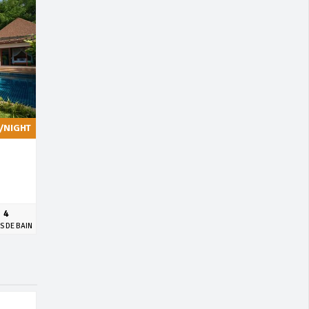
/NIGHT
4
S DE BAIN