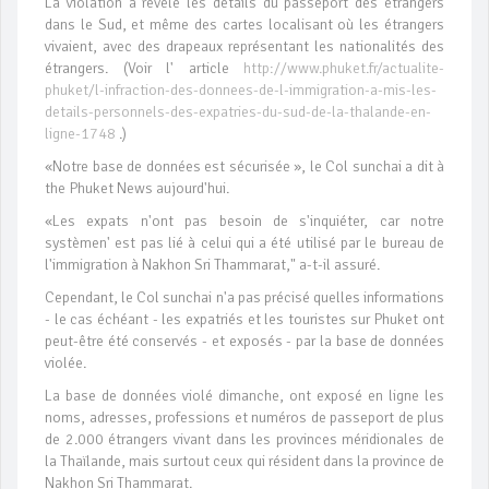
La violation a révélé les détails du passeport des étrangers
dans le Sud, et même des cartes localisant où les étrangers
vivaient, avec des drapeaux représentant les nationalités des
étrangers. (Voir l' article
http://www.phuket.fr/actualite-
phuket/l-infraction-des-donnees-de-l-immigration-a-mis-les-
details-personnels-des-expatries-du-sud-de-la-thalande-en-
ligne-1748
.)
«Notre base de données est sécurisée », le Col sunchai a dit à
the Phuket News aujourd'hui.
«Les expats n'ont pas besoin de s'inquiéter, car notre
systèmen' est pas lié à celui qui a été utilisé par le bureau de
l'immigration à Nakhon Sri Thammarat," a-t-il assuré.
Cependant, le Col sunchai n'a pas précisé quelles informations
- le cas échéant - les expatriés et les touristes sur Phuket ont
peut-être été conservés - et exposés - par la base de données
violée.
La base de données violé dimanche, ont exposé en ligne les
noms, adresses, professions et numéros de passeport de plus
de 2.000 étrangers vivant dans les provinces méridionales de
la Thaïlande, mais surtout ceux qui résident dans la province de
Nakhon Sri Thammarat.