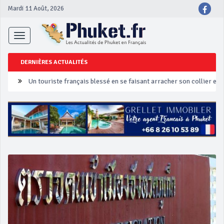
Mardi 11 Août, 2026
Toggle
navigation
DERNIÈRES ACTUALITÉS
Phuket Peranakan Festival
‘Phuket Eye’ assurera la sécurité pendant Songkran
Phuket augmente les prix des bateaux vers Koh Phi Phi et des ex
Campagne de sécurité routière ‘Seven Days of Danger’ de Songkr
Un touriste français blessé en se faisant arracher son collier en 