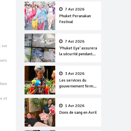
en or
7 Avr 2026
Phuket Peranakan
Festival
7 Avr 2026
 sur
‘Phuket Eye’ assurera
la sécurité pendant
Songkran
vers
3 Avr 2026
Les services du
chien
gouvernement fermés
pour la Journée
Chakri Day et
re et
Songkran
1 Avr 2026
Dons de sang en Avril