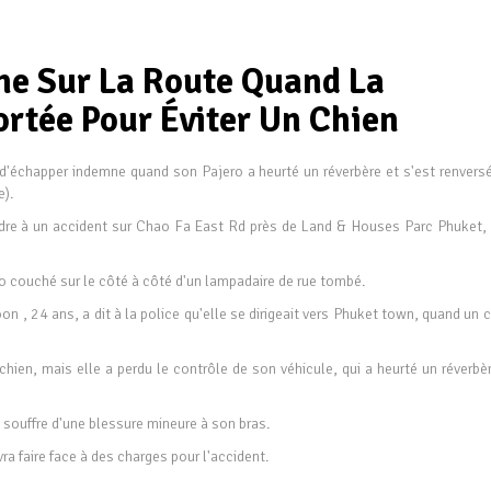
ne Sur La Route Quand La
ortée Pour Éviter Un Chien
'échapper indemne quand son Pajero a heurté un réverbère et s'est renversé
e).
ndre à un accident sur Chao Fa East Rd près de Land & Houses Parc Phuket, 
ro couché sur le côté à côté d'un lampadaire de rue tombé.
n , 24 ans, a dit à la police qu'elle se dirigeait vers Phuket town, quand un 
hien, mais elle a perdu le contrôle de son véhicule, qui a heurté un réverbè
souffre d'une blessure mineure à son bras.
ra faire face à des charges pour l'accident.