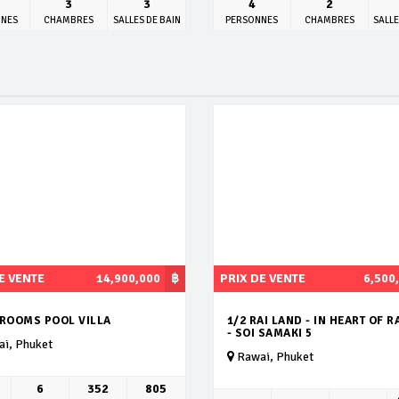
3
3
4
2
NNES
CHAMBRES
SALLES DE BAIN
PERSONNES
CHAMBRES
SALLE
E VENTE
14,900,000
฿
PRIX DE VENTE
6,500
DROOMS POOL VILLA
1/2 RAI LAND - IN HEART OF 
- SOI SAMAKI 5
i, Phuket
Rawai, Phuket
6
352
805