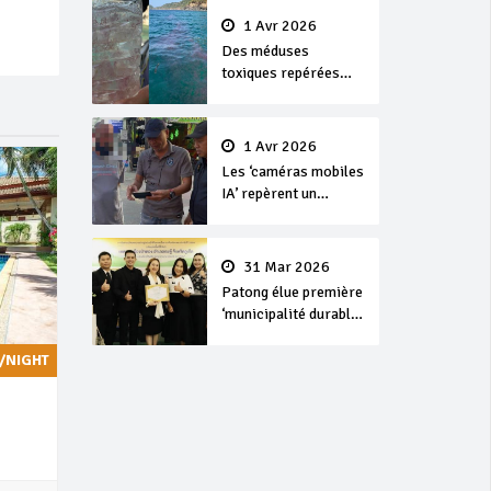
1 Avr 2026
Des méduses
toxiques repérées
dans les eaux de
Phuket
1 Avr 2026
Les ‘caméras mobiles
IA’ repèrent un
français en
dépassement de
séjour
31 Mar 2026
Patong élue première
‘municipalité durable’
de Thaïlande en 2025
/NIGHT