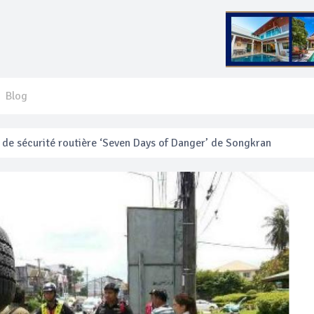
Blog
 français blessé en se faisant arracher son collier en or
anakan Festival
e’ assurera la sécurité pendant Songkran
mente les prix des bateaux vers Koh Phi Phi et des excursions en 
e sécurité routière ‘Seven Days of Danger’ de Songkran