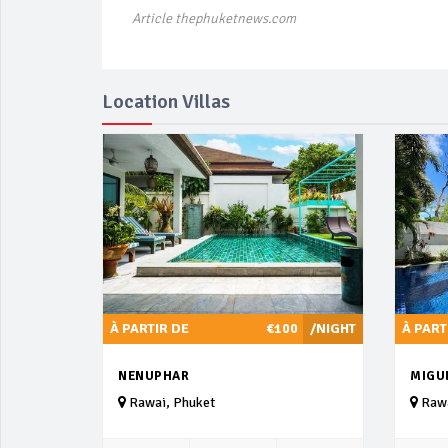
Article thephuketnews.com
Location Villas
À PARTIR DE
€100
/NIGHT
À PART
NENUPHAR
MIGUE
Rawai, Phuket
Rawa