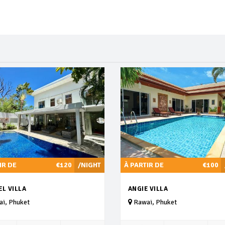
IR DE
€120
/NIGHT
À PARTIR DE
€100
L VILLA
ANGIE VILLA
i, Phuket
Rawai, Phuket