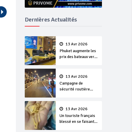
Dernières Actualités
13 Avr 2026
Phuket augmente les
prix des bateaux vers
Koh Phi Phi et des
excursions en mer
13 Avr 2026
Campagne de
sécurité routière
‘Seven Days of
Danger’ de Songkran
13 Avr 2026
Un touriste français
blessé en se faisant
arracher son collier