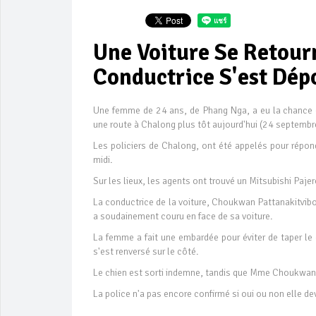
Une Voiture Se Retour
Conductrice S'est Dép
Une femme de 24 ans, de Phang Nga, a eu la chance d
une route à Chalong plus tôt aujourd'hui (24 septembr
Les policiers de Chalong, ont été appelés pour répo
midi.
Sur les lieux, les agents ont trouvé un Mitsubishi Paje
La conductrice de la voiture, Choukwan Pattanakitviboo
a soudainement couru en face de sa voiture.
La femme a fait une embardée pour éviter de taper le c
s'est renversé sur le côté.
Le chien est sorti indemne, tandis que Mme Choukwan 
La police n'a pas encore confirmé si oui ou non elle dev