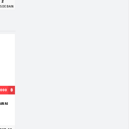
2
S DE BAIN
,000
฿
RAWAI