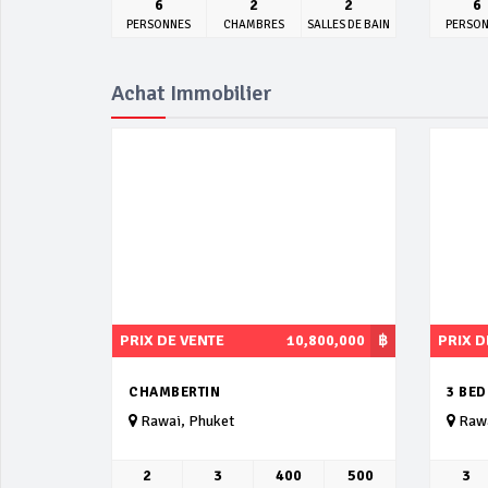
6
2
2
6
PERSONNES
CHAMBRES
SALLES DE BAIN
PERSO
Achat Immobilier
PRIX DE VENTE
10,800,000
฿
PRIX D
CHAMBERTIN
3 BE
Rawai, Phuket
Rawa
2
3
400
500
3