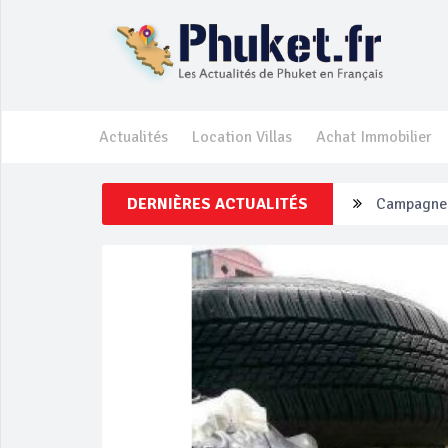
Actualités
Location Villas
Achat Immobilier
DERNIÈRES ACTUALITÉS
Un touriste
Phuket Per
‘Phuket Ey
Phuket aug
Campagne d