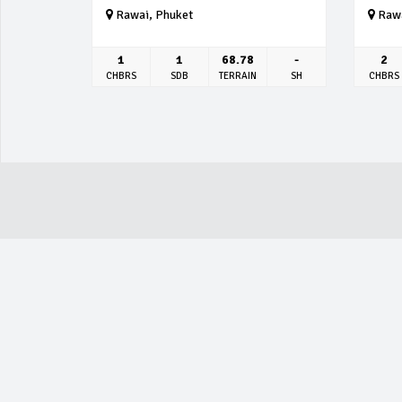
Rawai, Phuket
Rawa
1
1
68.78
-
2
CHBRS
SDB
TERRAIN
SH
CHBRS
ACTUALITÉ