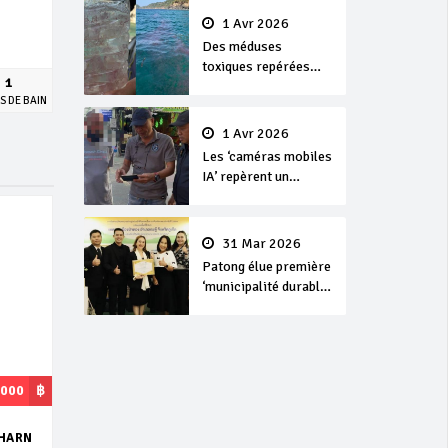
1 Avr 2026
Des méduses
toxiques repérées
1
dans les eaux de
S DE BAIN
Phuket
1 Avr 2026
Les ‘caméras mobiles
IA’ repèrent un
français en
dépassement de
séjour
31 Mar 2026
Patong élue première
‘municipalité durable’
de Thaïlande en 2025
,000
฿
IHARN