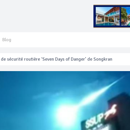
Blog
e sécurité routière ‘Seven Days of Danger’ de Songkran
 français blessé en se faisant arracher son collier en or
anakan Festival
e’ assurera la sécurité pendant Songkran
mente les prix des bateaux vers Koh Phi Phi et des excursions en 