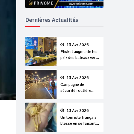
Dernières Actualités
13 Avr 2026
Phuket augmente les
prix des bateaux vers
Koh Phi Phi et des
excursions en mer
13 Avr 2026
Campagne de
sécurité routière
‘Seven Days of
Danger’ de Songkran
13 Avr 2026
Un touriste français
blessé en se faisant
arracher son collier