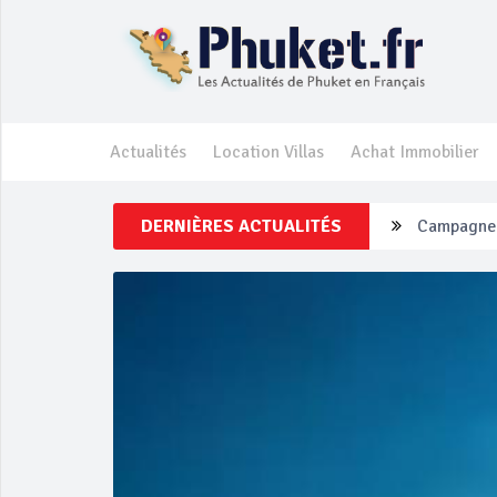
Actualités
Location Villas
Achat Immobilier
Campagne d
DERNIÈRES ACTUALITÉS
Un touriste
Phuket Per
‘Phuket Ey
Phuket aug