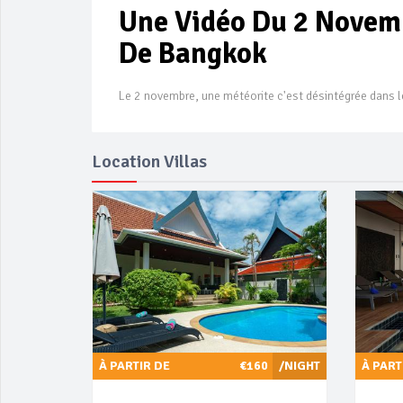
Une Vidéo Du 2 Novemb
De Bangkok
Le 2 novembre, une météorite c'est désintégrée dans l
Location Villas
À PARTIR DE
€160
/NIGHT
À PART