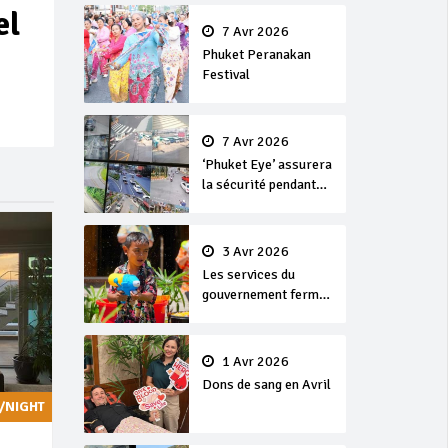
en or
el
7 Avr 2026
Phuket Peranakan
Festival
7 Avr 2026
‘Phuket Eye’ assurera
la sécurité pendant
Songkran
3 Avr 2026
Les services du
gouvernement fermés
pour la Journée
Chakri Day et
Songkran
1 Avr 2026
Dons de sang en Avril
/NIGHT