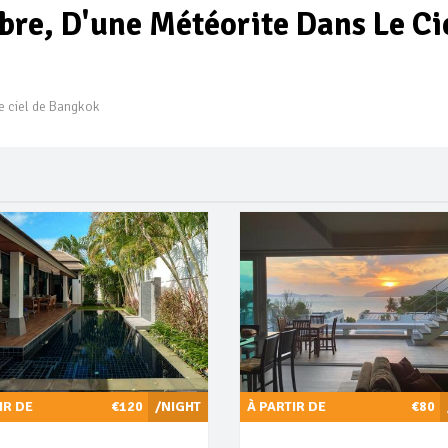
re, D'une Météorite Dans Le Ci
e ciel de Bangkok
IR DE
€120
/NIGHT
À PARTIR DE
€80