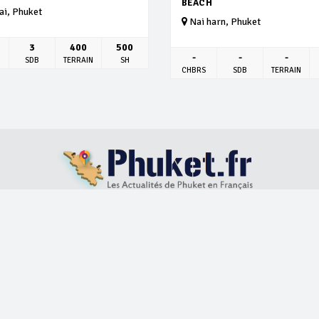
BEACH
i, Phuket
Nai harn, Phuket
3
400
500
-
-
-
SDB
TERRAIN
SH
CHBRS
SDB
TERRAIN
S
LOCATION VILLAS
ACHAT IMMOBILIER
BLOG
ABOUT US
Develop by
Itech services and support
© 2026