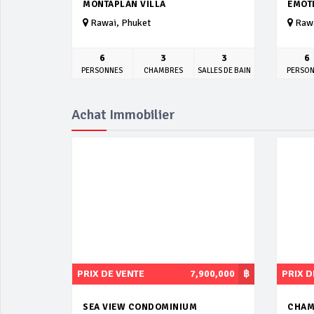
MONTAPLAN VILLA
EMOT
Rawai, Phuket
Rawa
6
3
3
6
PERSONNES
CHAMBRES
SALLES DE BAIN
PERSO
Achat Immobilier
PRIX DE VENTE
7,900,000
฿
PRIX D
SEA VIEW CONDOMINIUM
CHAM