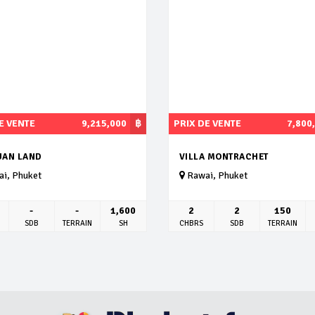
E VENTE
9,215,000
฿
PRIX DE VENTE
7,800
UAN LAND
VILLA MONTRACHET
i, Phuket
Rawai, Phuket
-
-
1,600
2
2
150
SDB
TERRAIN
SH
CHBRS
SDB
TERRAIN