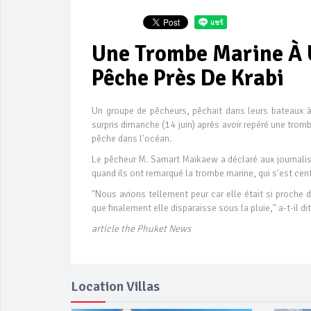
Une Trombe Marine À 
Pêche Près De Krabi
Un groupe de pêcheurs, pêchait dans leurs bateaux à 
surpris dimanche (14 juin) après avoir repéré une trom
pêche dans l'océan.
Le pêcheur M. Samart Maikaew a déclaré aux journalis
quand ils ont remarqué la trombe marine, qui s'est cen
"Nous avions tellement peur car elle était si proche
que finalement elle disparaisse sous la pluie," a-t-il dit
article the Phuket News
Location Villas