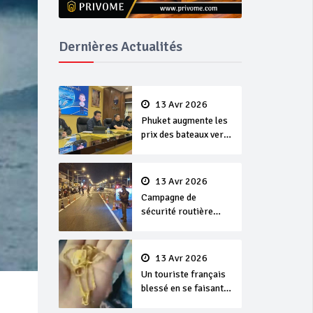
Dernières Actualités
13 Avr 2026
Phuket augmente les
prix des bateaux vers
Koh Phi Phi et des
excursions en mer
13 Avr 2026
Campagne de
sécurité routière
‘Seven Days of
Danger’ de Songkran
13 Avr 2026
Un touriste français
blessé en se faisant
arracher son collier