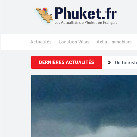
Actualités
Location Villas
Achat Immobilier
DERNIÈRES ACTUALITÉS
Un touriste
Phuket Per
‘Phuket Ey
Phuket aug
Campagne d