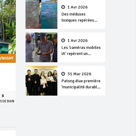
1 Avr 2026
Des méduses
toxiques repérées
dans les eaux de
Phuket
1 Avr 2026
Les ‘caméras mobiles
IA’ repèrent un
/NIGHT
français en
dépassement de
séjour
31 Mar 2026
Patong élue première
‘municipalité durable’
de Thaïlande en 2025
3
S DE BAIN