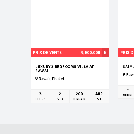
PRIX DE VENTE
9,000,000
฿
PRIX D
LUXURY 3 BEDROOMS VILLA AT
SAI Y
RAWAI
Rawa
Rawai, Phuket
-
3
2
200
480
CHBRS
CHBRS
SDB
TERRAIN
SH