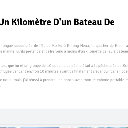
Un Kilomètre D'un Bateau De
longue queue près de l'île de Ko Pu à Khlong Neua, le quartier de Krabi, a
be marine, qu'ils prétendaient être venu à moins d'un kilomètre de leurs batea
tes, que lui et un groupe de 10 copains de pêche était à la pêche près de Ko
trifugée pendant environ 10 minutes avant de finalement s'évanouir dans l'océ
 de nous, mais j'ai réussi à prendre une photo avec mon téléphone portable a
.