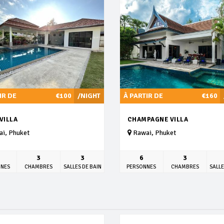
IR DE
€100
/NIGHT
À PARTIR DE
€160
VILLA
CHAMPAGNE VILLA
i, Phuket
Rawai, Phuket
3
3
6
3
NNES
CHAMBRES
SALLES DE BAIN
PERSONNES
CHAMBRES
SALLE