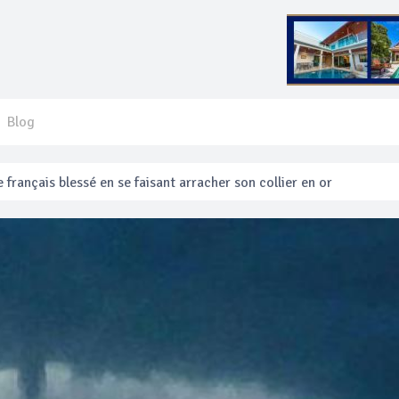
Blog
 français blessé en se faisant arracher son collier en or
anakan Festival
e’ assurera la sécurité pendant Songkran
mente les prix des bateaux vers Koh Phi Phi et des excursions en 
e sécurité routière ‘Seven Days of Danger’ de Songkran