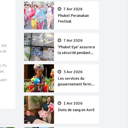
en or
7 Avr 2026
Phuket Peranakan
Festival
7 Avr 2026
 été
‘Phuket Eye’ assurera
ux de
la sécurité pendant
Songkran
h Pu
an.
3 Avr 2026
Les services du
vant
gouvernement fermés
pour la Journée
Chakri Day et
Songkran
1 Avr 2026
Dons de sang en Avril