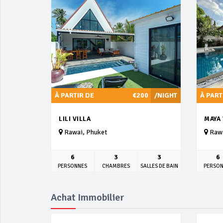
À PARTIR DE
€200
/NIGHT
À PART
LILI VILLA
MAYA 
Rawai, Phuket
Rawa
6
3
3
6
PERSONNES
CHAMBRES
SALLES DE BAIN
PERSO
Achat Immobilier