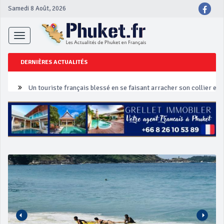
Samedi 8 Août, 2026
Toggle
navigation
DERNIÈRES ACTUALITÉS
Un touriste français blessé en se faisant arracher son collier en 
Phuket Peranakan Festival
‘Phuket Eye’ assurera la sécurité pendant Songkran
Phuket augmente les prix des bateaux vers Koh Phi Phi et des ex
Campagne de sécurité routière ‘Seven Days of Danger’ de Songkr