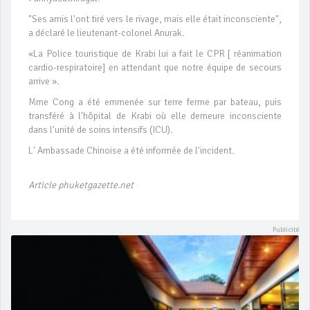
"Ses amis l'ont tiré vers le rivage, mais elle était inconsciente",
a déclaré le lieutenant-colonel Anurak.
«La Police touristique de Krabi lui a fait le CPR [ réanimation
cardio-respiratoire] en attendant que notre équipe de secours
arrive ».
Mme Cong a été emmenée sur terre ferme par bateau, puis
transféré à l'hôpital de Krabi où elle demeure inconsciente
dans l'unité de soins intensifs (ICU).
L' Ambassade Chinoise a été informée de l'incident.
Article phuketgazette.net