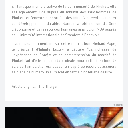
En tant que membre active de la communauté de Phuket, elle
est également juge auprès du Tribunal des Prud’hommes de
Phuket, et fervente supportrice des initiatives écologiques et
du développement durable. Somjai a obtenu un diplôme
d’économie et de ressources humaines ainsi qu’un MBA auprès
de l’Université Internationale de Stamford à Bangkok.
Livrant ses commentaire sur cette nomination, Richard Pope,
le président d’Infinite Luxury a déclaré “La richesse de
l’expérience de Somjai et sa compréhension du marché de
Phuket fait d’elle la candidate idéale pour cette fonction. Je
suis certain qu’elle fera passer un cap à ce resort et assurera
sa place de numéro un à Phuket en terme d’hôtellerie de luxe”
Article original : The Thaiger