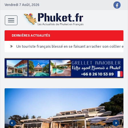
Vendredi 7 Août, 2026
Toggle
navigation
DERNIÈRES ACTUALITÉS
Un touriste français blessé en se faisant arracher son collier en 
Phuket Peranakan Festival
‘Phuket Eye’ assurera la sécurité pendant Songkran
Phuket augmente les prix des bateaux vers Koh Phi Phi et des ex
Campagne de sécurité routière ‘Seven Days of Danger’ de Songkr