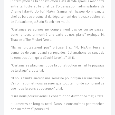
L’interruption de la construction a été décidé après la rencontre
entre la foule et le chef de l’organisation administrative de
Cherng Talay (OrBorTor) MaAnn Samran et Thawee Homhuan, le
chef du bureau provincial du département des travaux publics et
de l’urbanisme, a Surin Beach hier matin.
“Certaines personnes ne comprennent pas ce qui se passe,
donc je leurs ai montré une carte et nos plans” explique M.
Thawee a The Phuket News.
“Ils ne protestaient pas” précise t il. “M. MaAnn leurs a
demande de venir quand j’ai reçu des réclamations au sujet de
la construction, qui a débuté la veille” dit il.
“Certains se plaignaient que la construction ruinait le paysage
de la plage” ajoute t il.
“Il nous faudra environ une semaine pour organiser une réunion
d’information et nous assurer que tout le monde comprend ce
que nous faisons et pourquoi” dit il.
“Puis nous poursuivrons la construction du front de mer, il fera
800 mètres de long au total. Nous le construirons par tranches
de 100 mètres” poursuit il.