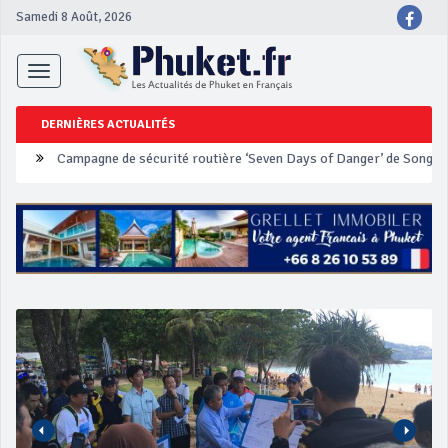
Samedi 8 Août, 2026
Toggle
navigation
DERNIÈRES ACTUALITÉS
Un touriste français blessé en se faisant arracher son collier en 
Phuket Peranakan Festival
‘Phuket Eye’ assurera la sécurité pendant Songkran
Phuket augmente les prix des bateaux vers Koh Phi Phi et des ex
Campagne de sécurité routière ‘Seven Days of Danger’ de Songkr