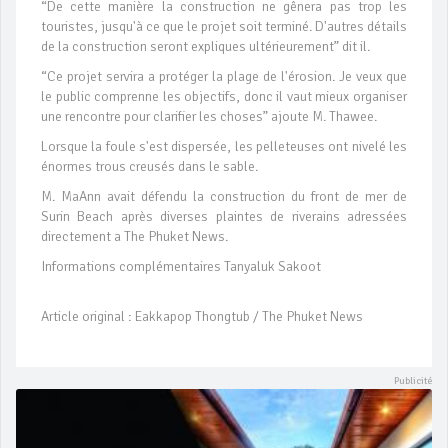
“De cette manière la construction ne gênera pas trop les
touristes, jusqu'à ce que le projet soit terminé. D'autres détails
de la construction seront expliques ultérieurement” dit il.
“Ce projet servira a protéger la plage de l'érosion. Je veux que
le public comprenne les objectifs, donc il vaut mieux organiser
une rencontre pour clarifier les choses” ajoute M. Thawee.
Lorsque la foule s'est dispersée, les pelleteuses ont nivelé les
énormes trous creusés dans le sable.
M. MaAnn avait défendu la construction du front de mer de
Surin Beach après diverses plaintes de riverains adressées
directement a The Phuket News.
Informations complémentaires Tanyaluk Sakoot
Article original : Eakkapop Thongtub / The Phuket News