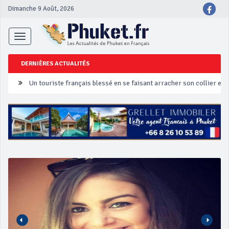
Dimanche 9 Août, 2026
Toggle
navigation
DERNIÈRES ACTUALITÉS
Un touriste français blessé en se faisant arracher son collier en 
Phuket Peranakan Festival
‘Phuket Eye’ assurera la sécurité pendant Songkran
Phuket augmente les prix des bateaux vers Koh Phi Phi et des ex
Campagne de sécurité routière ‘Seven Days of Danger’ de Songkr