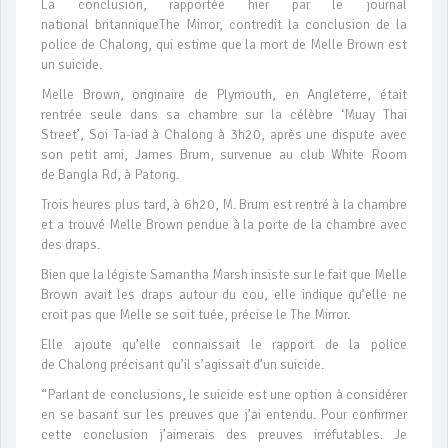
La conclusion, rapportée hier par le journal
national britanniqueThe Mirror, contredit la conclusion de la
police de Chalong, qui estime que la mort de Melle Brown est
un suicide.
Melle Brown, originaire de Plymouth, en Angleterre, était
rentrée seule dans sa chambre sur la célèbre ‘Muay Thai
Street’, Soi Ta-iad à Chalong à 3h20, après une dispute avec
son petit ami, James Brum, survenue au club White Room
de Bangla Rd, à Patong.
Trois heures plus tard, à 6h20, M. Brum est rentré à la chambre
et a trouvé Melle Brown pendue à la porte de la chambre avec
des draps.
Bien que la légiste Samantha Marsh insiste sur le fait que Melle
Brown avait les draps autour du cou, elle indique qu’elle ne
croit pas que Melle se soit tuée, précise le The Mirror.
Elle ajoute qu’elle connaissait le rapport de la police
de Chalong précisant qu’il s’agissait d’un suicide.
“Parlant de conclusions, le suicide est une option à considérer
en se basant sur les preuves que j’ai entendu. Pour confirmer
cette conclusion j’aimerais des preuves irréfutables. Je