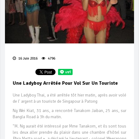
16 Juin 2016
4796
Une Ladyboy Arrêtée Pour Vol Sur Un Touriste
Une Ladyboy Thai, a été arrêtée tôt hier matin, après avoir volé
de l' argent à un touriste de Singapour à Patong
Ng Wei Kiat, 31 ans, a rencontré Tanakorn Jaiban, 25 ans, sur
Bangla Road à 3h du matin.
"M. Ng aurait été intéressé par Mme Tanakorn, et ils sont tous
les deux aller prendre du plaisir dans une chambre d'hôtel sur
Phra Metta road », a déclaré le lieutenant - colonel Weerapong