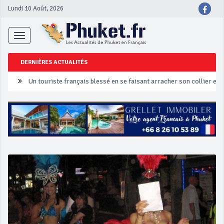
Lundi 10 Août, 2026
Toggle
navigation
DERNIÈRES ACTUALITÉS
Un touriste français blessé en se faisant arracher son collier en 
Phuket Peranakan Festival
‘Phuket Eye’ assurera la sécurité pendant Songkran
Phuket augmente les prix des bateaux vers Koh Phi Phi et des ex
Campagne de sécurité routière ‘Seven Days of Danger’ de Songkr