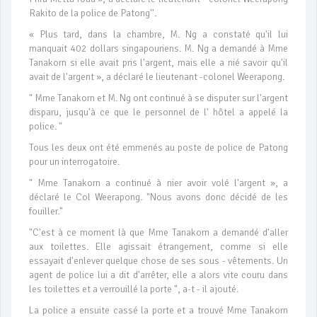
Rakito de la police de Patong''.
« Plus tard, dans la chambre, M. Ng a constaté qu'il lui
manquait 402 dollars singapouriens. M. Ng a demandé à Mme
Tanakorn si elle avait pris l'argent, mais elle a nié savoir qu'il
avait de l'argent », a déclaré le lieutenant -colonel Weerapong.
" Mme Tanakorn et M. Ng ont continué à se disputer sur l'argent
disparu, jusqu'à ce que le personnel de l' hôtel a appelé la
police. "
Tous les deux ont été emmenés au poste de police de Patong
pour un interrogatoire.
" Mme Tanakorn a continué à nier avoir volé l'argent », a
déclaré le Col Weerapong. "Nous avons donc décidé de les
fouiller."
"C'est à ce moment là que Mme Tanakorn a demandé d'aller
aux toilettes. Elle agissait étrangement, comme si elle
essayait d'enlever quelque chose de ses sous - vêtements. Un
agent de police lui a dit d'arrêter, elle a alors vite couru dans
les toilettes et a verrouillé la porte ", a-t - il ajouté.
La police a ensuite cassé la porte et a trouvé Mme Tanakorn