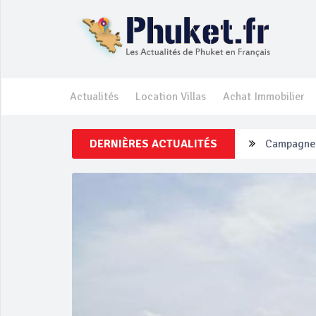
Actualités
Location Villas
Achat Immobilier
Campagne d
DERNIÈRES ACTUALITÉS
Un touriste
Phuket Per
‘Phuket Ey
Phuket aug