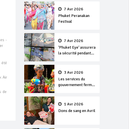
en or
7 Avr 2026
Phuket Peranakan
Festival
ues -
7 Avr 2026
ler
‘Phuket Eye’ assurera
la sécurité pendant
Songkran
a été
3 Avr 2026
 Air
Les services du
gouvernement fermés
pour la Journée
s de
Chakri Day et
Songkran
1 Avr 2026
Dons de sang en Avril