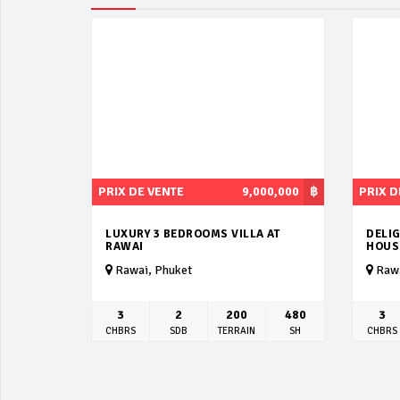
PRIX DE VENTE
9,000,000
฿
PRIX D
LUXURY 3 BEDROOMS VILLA AT
DELI
RAWAI
HOUS
Rawai, Phuket
Rawa
3
2
200
480
3
CHBRS
SDB
TERRAIN
SH
CHBRS