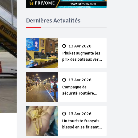
Dernières Actualités
13 Avr 2026
Phuket augmente les
prix des bateaux vers
Koh Phi Phi et des
excursions en mer
13 Avr 2026
Campagne de
sécurité routière
‘Seven Days of
Danger’ de Songkran
13 Avr 2026
Un touriste français
blessé en se faisant
arracher son collier