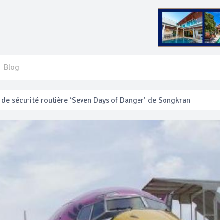
Blog
e sécurité routière ‘Seven Days of Danger’ de Songkran
 français blessé en se faisant arracher son collier en or
anakan Festival
e’ assurera la sécurité pendant Songkran
mente les prix des bateaux vers Koh Phi Phi et des excursions en 