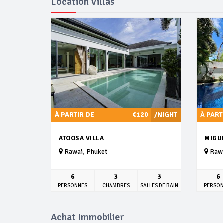
Location Villas
À PARTIR DE
€120
/NIGHT
À PART
ATOOSA VILLA
MIGUE
Rawai, Phuket
Rawa
6
3
3
6
PERSONNES
CHAMBRES
SALLES DE BAIN
PERSO
Achat Immobilier