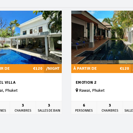
IR DE
€120
/NIGHT
À PARTIR DE
€120
L VILLA
EMOTION 2
i, Phuket
Rawai, Phuket
3
3
6
3
NNES
CHAMBRES
SALLES DE BAIN
PERSONNES
CHAMBRES
SALLE