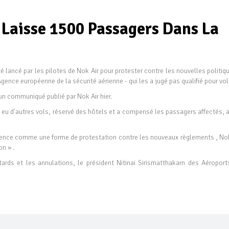
 Laisse 1500 Passagers Dans La
é lancé par les pilotes de Nok Air pour protester contre les nouvelles politiq
gence européenne de la sécurité aérienne - qui les a jugé pas qualifié pour vo
 un communiqué publié par Nok Air hier.
t eu d'autres vols, réservé des hôtels et a compensé les passagers affectés, 
rgence comme une forme de protestation contre les nouveaux règlements , Nok
on » .
ards et les annulations, le président Nitinai Sirismatthakarn des Aéroport