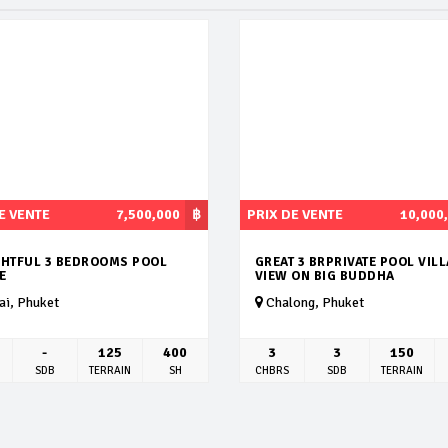
E VENTE
7,500,000
฿
PRIX DE VENTE
10,000
GHTFUL 3 BEDROOMS POOL
GREAT 3 BRPRIVATE POOL VILL
E
VIEW ON BIG BUDDHA
i, Phuket
Chalong, Phuket
-
125
400
3
3
150
SDB
TERRAIN
SH
CHBRS
SDB
TERRAIN