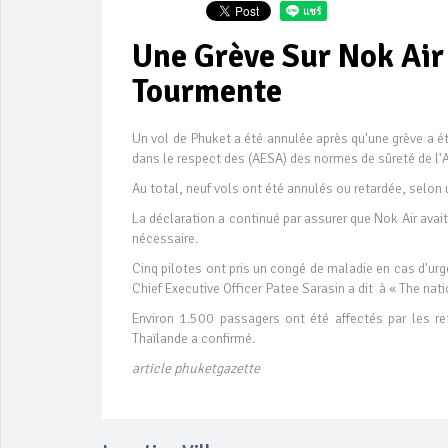
Une Grève Sur Nok Air
Tourmente
Un vol de Phuket a été annulée après qu'une grève a ét
dans le respect des (AESA) des normes de sûreté de l'A
Au total, neuf vols ont été annulés ou retardée, selon
La déclaration a continué par assurer que Nok Air avai
nécessaire.
Cinq pilotes ont pris un congé de maladie en cas d'u
Chief Executive Officer Patee Sarasin a dit à « The nati
Environ 1.500 passagers ont été affectés par les ret
Thaïlande a confirmé.
article phuketgazette