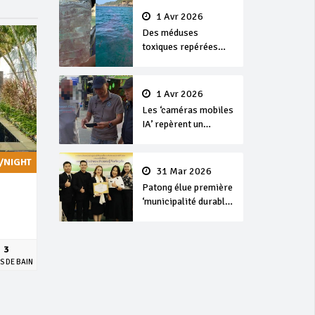
1 Avr 2026
Des méduses
toxiques repérées
dans les eaux de
Phuket
1 Avr 2026
Les ‘caméras mobiles
IA’ repèrent un
français en
dépassement de
/NIGHT
séjour
31 Mar 2026
Patong élue première
‘municipalité durable’
de Thaïlande en 2025
3
S DE BAIN