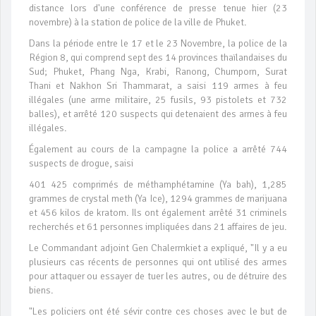
distance lors d'une conférence de presse tenue hier (23
novembre) à la station de police de la ville de Phuket.
Dans la période entre le 17 et le 23 Novembre, la police de la
Région 8, qui comprend sept des 14 provinces thaïlandaises du
Sud; Phuket, Phang Nga, Krabi, Ranong, Chumporn, Surat
Thani et Nakhon Sri Thammarat, a saisi 119 armes à feu
illégales (une arme militaire, 25 fusils, 93 pistolets et 732
balles), et arrêté 120 suspects qui detenaient des armes à feu
illégales.
Également au cours de la campagne la police a arrêté 744
suspects de drogue, saisi
401 425 comprimés de méthamphétamine (Ya bah), 1,285
grammes de crystal meth (Ya Ice), 1294 grammes de marijuana
et 456 kilos de kratom. Ils ont également arrêté 31 criminels
recherchés et 61 personnes impliquées dans 21 affaires de jeu.
Le Commandant adjoint Gen Chalermkiet a expliqué, "Il y a eu
plusieurs cas récents de personnes qui ont utilisé des armes
pour attaquer ou essayer de tuer les autres, ou de détruire des
biens.
"Les policiers ont été sévir contre ces choses avec le but de