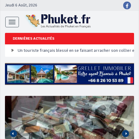
Jeudi 6 Août, 2026
Toggle
navigation
DERNIÈRES ACTUALITÉS
Un touriste français blessé en se faisant arracher son collier en 
Phuket Peranakan Festival
‘Phuket Eye’ assurera la sécurité pendant Songkran
Phuket augmente les prix des bateaux vers Koh Phi Phi et des ex
Campagne de sécurité routière ‘Seven Days of Danger’ de Songkr