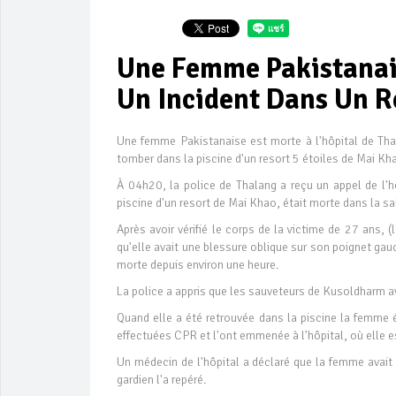
Une Femme Pakistanai
Un Incident Dans Un Re
Une femme Pakistanaise est morte à l'hôpital de Thal
tomber dans la piscine d'un resort 5 étoiles de Mai Kh
À 04h20, la police de Thalang a reçu un appel de l'h
piscine d'un resort de Mai Khao, était morte dans la sa
Après avoir vérifié le corps de la victime de 27 ans, (
qu'elle avait une blessure oblique sur son poignet gauch
morte depuis environ une heure.
La police a appris que les sauveteurs de Kusoldharm ava
Quand elle a été retrouvée dans la piscine la femme ét
effectuées CPR et l'ont emmenée à l'hôpital, où elle 
Un médecin de l'hôpital a déclaré que la femme avait
gardien l'a repéré.