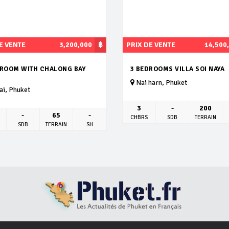
E VENTE
3,200,000
฿
PRIX DE VENTE
14,500
DROOM WITH CHALONG BAY
3 BEDROOMS VILLA SOI NAYA
Nai harn, Phuket
i, Phuket
3
-
200
-
65
-
CHBRS
SDB
TERRAIN
SDB
TERRAIN
SH