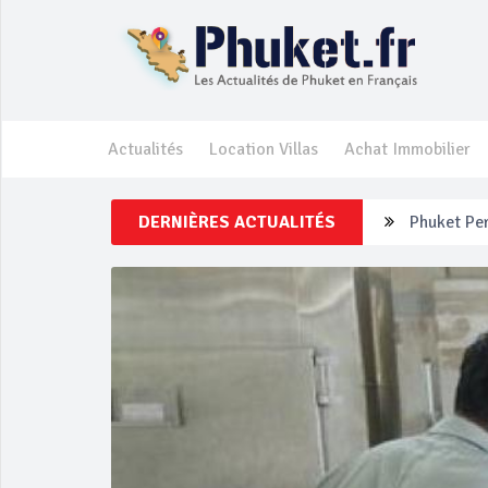
Actualités
Location Villas
Achat Immobilier
DERNIÈRES ACTUALITÉS
Phuket Per
‘Phuket Ey
Phuket aug
Campagne d
Un touriste