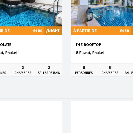
IR DE
€100
/NIGHT
À PARTIR DE
€160
OLATE
THE ROOFTOP
i, Phuket
Rawai, Phuket
2
2
8
3
NNES
CHAMBRES
SALLES DE BAIN
PERSONNES
CHAMBRES
SALLE