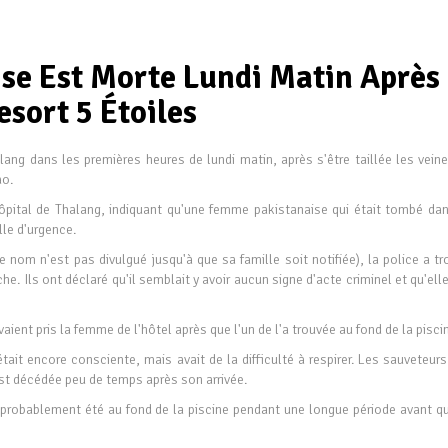
se Est Morte Lundi Matin Après
sort 5 Étoiles
ang dans les premières heures de lundi matin, après s'être taillée les veine
ao.
ôpital de Thalang, indiquant qu'une femme pakistanaise qui était tombé dan
lle d'urgence.
le nom n'est pas divulgué jusqu'à que sa famille soit notifiée), la police a t
e. Ils ont déclaré qu'il semblait y avoir aucun signe d'acte criminel et qu'ell
ient pris la femme de l'hôtel après que l'un de l'a trouvée au fond de la pisci
ait encore consciente, mais avait de la difficulté à respirer. Les sauveteur
est décédée peu de temps après son arrivée.
 probablement été au fond de la piscine pendant une longue période avant qu