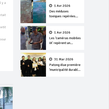
l y a
1 Avr 2026
Des méduses
tait
toxiques repérées
dans les eaux de
Phuket
etit
1 Avr 2026
Les ‘caméras mobiles
 pour
IA’ repèrent un
français en
dépassement de
séjour
31 Mar 2026
Patong élue première
‘municipalité durable’
de Thaïlande en 2025