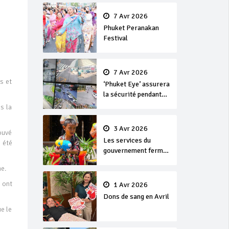
en or
7 Avr 2026
Phuket Peranakan
Festival
7 Avr 2026
s et
‘Phuket Eye’ assurera
la sécurité pendant
Songkran
s la
3 Avr 2026
rouvé
Les services du
e été
gouvernement fermés
pour la Journée
ne.
Chakri Day et
Songkran
s ont
1 Avr 2026
Dons de sang en Avril
e le