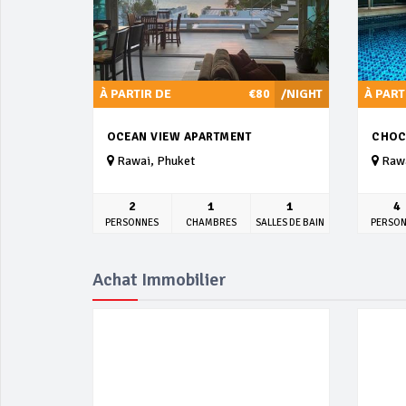
À PARTIR DE
€80
/NIGHT
À PART
OCEAN VIEW APARTMENT
CHOC
Rawai, Phuket
Rawa
2
1
1
4
PERSONNES
CHAMBRES
SALLES DE BAIN
PERSO
Achat Immobilier