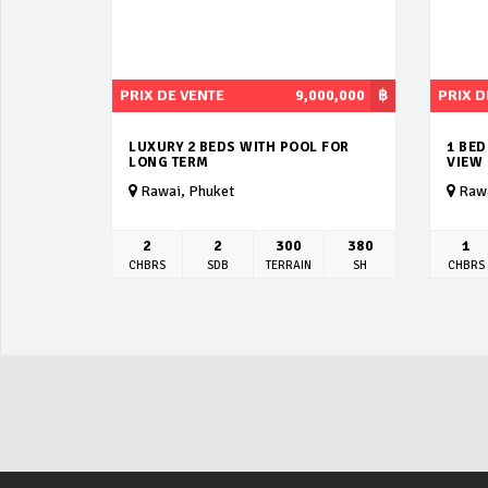
PRIX DE VENTE
9,000,000
฿
PRIX D
LUXURY 2 BEDS WITH POOL FOR
1 BE
LONG TERM
VIEW
Rawai, Phuket
Rawa
2
2
300
380
1
CHBRS
SDB
TERRAIN
SH
CHBRS